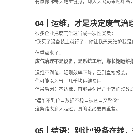
有点像你每天跑步健身，却天天喝奶茶吃炸鸡，能瘦
04｜运维，才是决定废气治
很多企业把废气治理当成一次性买卖：
“我买了设备装上就行了，你让我天天维护我是
但重点来了：
废气治理不是设备，是系统工程，靠长期运维
运维不到位，轻则效率下降，重则直接报废。
你可能以为省了几千块运维费用
但最后因为不达标，可能要付出几十万的整改成
“运维不到位→数据不稳→被查→又整改”
这条路太多人走过，真的没必要再重复。
05｜结语：别让“设备在转