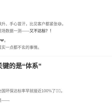
升、手心冒汗，比见客户都紧张😅。
现场数据一测——
又不达标？！
💔。
其实一点都不玄的事情。
关键的是“体系”
保达标率早就接近100%了🤷‍♂️。
是——