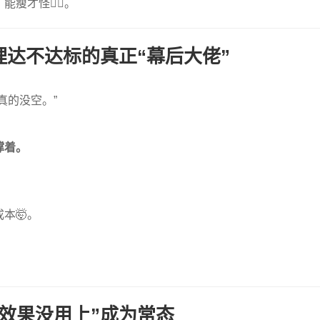
才怪🤦‍♀️。
理达不达标的真正“幕后大佬”
真的没空。”
撑着。
本🤯。
，效果没用上”成为常态