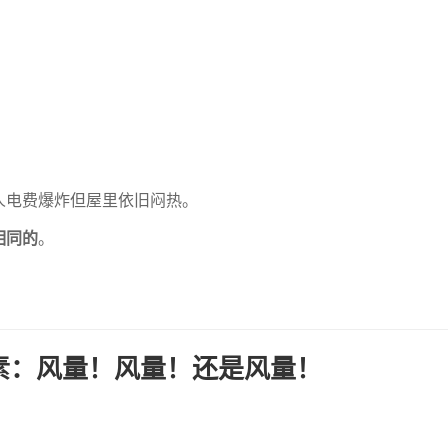
人电费爆炸但屋里依旧闷热。
相同的
。
素：风量！风量！还是风量！