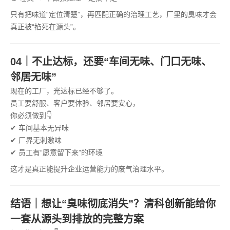
只有把味道“定位清楚”，再匹配正确的治理工艺，厂里的臭味才会
真正被“掐死在源头”。
04｜不止达标，还要“车间无味、门口无味、
邻居无味”
现在的工厂，光达标已经不够了。
员工要舒服、客户要体验、邻居要安心，
你必须做到👇
✔ 车间基本无异味
✔ 厂界无刺激味
✔ 员工有“愿意留下来”的环境
这才是真正能提升企业运营能力的废气治理水平。
结语｜想让“臭味彻底消失”？清科创新能给你
一套从源头到排放的完整方案