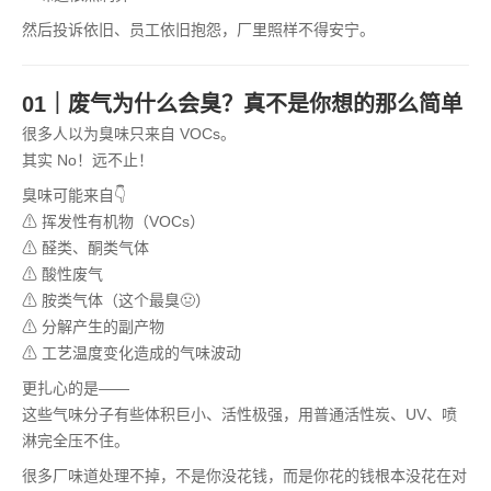
然后投诉依旧、员工依旧抱怨，厂里照样不得安宁。
01｜废气为什么会臭？真不是你想的那么简单
很多人以为臭味只来自 VOCs。
其实 No！远不止！
臭味可能来自👇
⚠ 挥发性有机物（VOCs）
⚠ 醛类、酮类气体
⚠ 酸性废气
⚠ 胺类气体（这个最臭🤢）
⚠ 分解产生的副产物
⚠ 工艺温度变化造成的气味波动
更扎心的是——
这些气味分子有些体积巨小、活性极强，用普通活性炭、UV、喷
淋完全压不住。
很多厂味道处理不掉，不是你没花钱，而是你花的钱根本没花在对