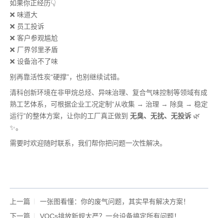
如果你正经历👇
❌ 味道大
❌ 员工投诉
❌ 客户参观尴尬
❌ 厂界邻里矛盾
❌ 设备治不了味
别再靠活性炭“硬撑”，也别继续试错。
清科创新环境在非甲烷总烃、异味治理、复合气味控制等领域有成
熟工艺体系，可根据企业工况定制“从收集 → 治理 → 除臭 → 稳定
运行”的整体方案，让你的工厂真正做到
无臭、无扰、无投诉
🌿
✨。
需要时欢迎随时联系，我们帮你把问题一次性解决。
上一篇
一张图看懂：你的废气问题，其实早有解决方案！
下一篇
VOCs排放新规太严？一台设备搞定所有问题！