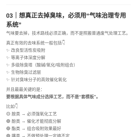
03｜想真正去掉臭味，必须用“气味治理专用
系统”
气味要去掉，技术路线必须正确，而不是照搬普通废气处理工艺。
真正有效的去味系统一般包括👇
✨ 改良型活性炭吸附
✨ 等离子体深度分解
✨ 多级除臭塔（酸碱/氧化/吸附组合）
✨ 生物除臭过滤层
✨ 针对臭味分子的高效催化氧化
并且最最关键的是：
要根据具体气味成分选择工艺，而不是“套模板”。
比如👇
🟡 胺类 → 必须强氧化工艺
🟣 酚类 → 催化才能彻底分解
🔵 酯类 → 组合吸附效果最好
🟢 噻类 → 不做预处理一定搞不定