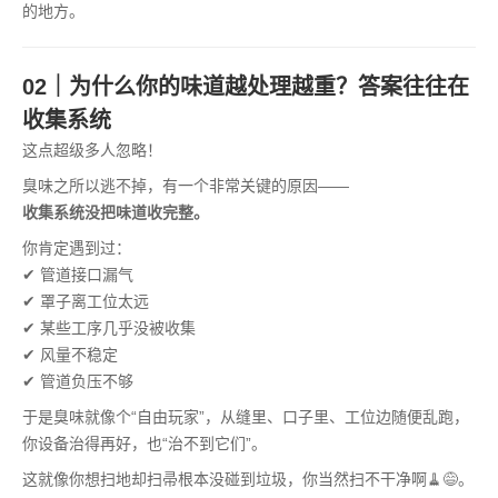
的地方。
02｜为什么你的味道越处理越重？答案往往在
收集系统
这点超级多人忽略！
臭味之所以逃不掉，有一个非常关键的原因——
收集系统没把味道收完整。
你肯定遇到过：
✔ 管道接口漏气
✔ 罩子离工位太远
✔ 某些工序几乎没被收集
✔ 风量不稳定
✔ 管道负压不够
于是臭味就像个“自由玩家”，从缝里、口子里、工位边随便乱跑，
你设备治得再好，也“治不到它们”。
这就像你想扫地却扫帚根本没碰到垃圾，你当然扫不干净啊🧹😅。