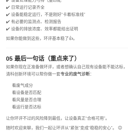
✔️ 设备处理能力与排气量匹配
✔️ 日常运行记录齐全
✔️ 设备能稳定运行，不是刚好“卡着标准线”
✔️ 有必要的监测点、检测报告
✔️ 设备的排放浓度、效率都能给出证明
如果你能做到这些，环评基本稳了👍。
05 最后一句话（重点来了）
如果你现在正准备做环评，或者想确认自己现有设备能不能达标，
清科创新环境可以帮你做一套
专业的废气诊断
：
看废气成分
看设备是否匹配
看风量是否合理
看运行是否达标
让你环评不过的风险降到最低，让设备真正“合格可用”。
随时欢迎来聊，我们一起让环评从“紧张”变成“稳稳的安心”。 😊