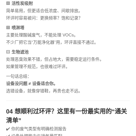
🟩
活性炭吸附
简单易用，但更适合低浓度、间歇排放。
环评时容易被问：更换频率？饱和记录？
🟦
喷淋塔
主要处理酸碱废气，不能处理 VOCs。
不少厂把它当“万能净化器”用，环评直接不通过。
🟨
生物滤池
处理恶臭效果不错，但占地大，需要稳定运行条件。
如果管理不规范，也很难过环评。
一句话总结：
设备没问题 ≠ 设备适合你。
选错设备，就像穿错鞋，再贵也走不远。
04 想顺利过环评？这里有一份最实用的“通关
清单”
✔️ 你的废气类型有明确检测报告