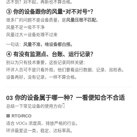
达不到？对不起，再新也不算合格。
③ 你的设备跟你的风量“对不对号”？
很多厂的问题不是设备质量，是
风量压根不匹配
。
风量不足＝吸不干净
风量过大＝设备处理不过来
一句话：
风量不准，啥设备都白搭。
④ 有没有监测点、台账、运行记录？
别以为只有技术重要，这些记录同样关键：
环评人员可不是只看外观，他们要看运行数据、记录、巡检表。
设备再好，没有记录，一样不算合格。
03 你的设备属于哪一种？一看便知合不合适
总结一下常见设备的使用方向👇
🟧
RTO/RCO
适合 VOCs 浓度高、排放严格的行业。
环评最爱这一类，稳定、达标率高。