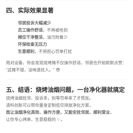
四、实际效果显著
邻居投诉大幅减少
员工操作舒适
，不再被呛到
摊位干净整洁
，油污附着少
环保检查无压力
生意顺利
，不用担心罚单打扰
用对设备，你会发现烧烤摊不仅操作舒适，邻居也开始默默点赞：
“这摊不错，没味道扰人。” 😎
五、结语：烧烤油烟问题，一台净化器就搞定
烧烤油烟扰邻、投诉多，别等罚单来了才慌张。
清科创新可以帮你量身定制低空排放净化方案，
既让油烟净化高效、操作方便，又能安抚邻居、顺利营业
，
让你专心烤串，生意稳稳的 ✨。