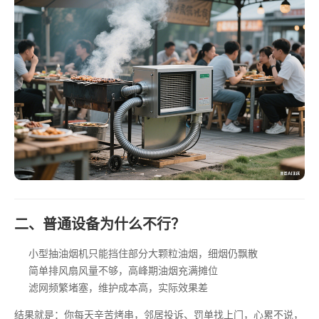
二、普通设备为什么不行？
小型抽油烟机只能挡住部分大颗粒油烟，细烟仍飘散
简单排风扇风量不够，高峰期油烟充满摊位
滤网频繁堵塞，维护成本高，实际效果差
结果就是：你每天辛苦烤串，邻居投诉、罚单找上门，心累不说，