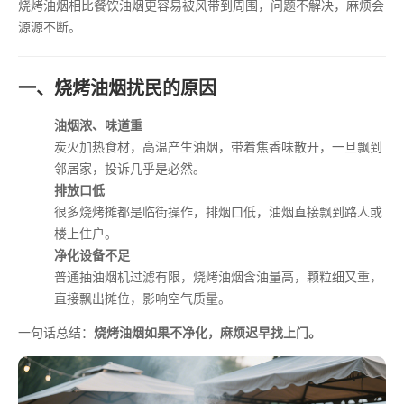
烧烤油烟相比餐饮油烟更容易被风带到周围，问题不解决，麻烦会
源源不断。
一、烧烤油烟扰民的原因
油烟浓、味道重
炭火加热食材，高温产生油烟，带着焦香味散开，一旦飘到
邻居家，投诉几乎是必然。
排放口低
很多烧烤摊都是临街操作，排烟口低，油烟直接飘到路人或
楼上住户。
净化设备不足
普通抽油烟机过滤有限，烧烤油烟含油量高，颗粒细又重，
直接飘出摊位，影响空气质量。
一句话总结：
烧烤油烟如果不净化，麻烦迟早找上门。