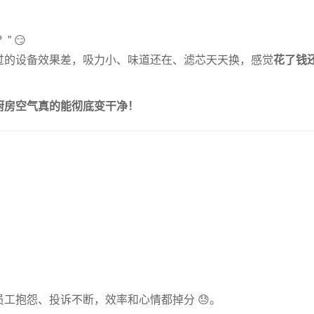
 😏
过的设备效果差，吸力小、味道还在、滤芯天天换，感觉
花了钱
厨房空气真的能彻底变干净！
工抱怨、投诉不断，效率和心情都掉分 😓。