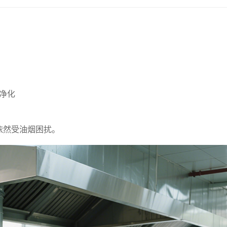
净化
依然受油烟困扰。