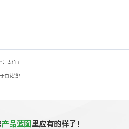
呼：太值了！
于白花钱！
您
产品蓝图
里应有的样子！