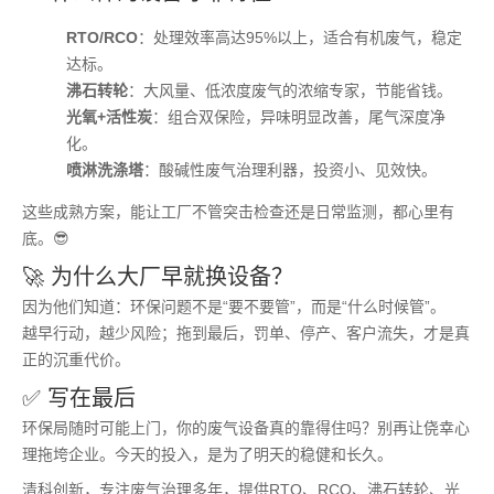
RTO/RCO
：处理效率高达95%以上，适合有机废气，稳定
达标。
沸石转轮
：大风量、低浓度废气的浓缩专家，节能省钱。
光氧+活性炭
：组合双保险，异味明显改善，尾气深度净
化。
喷淋洗涤塔
：酸碱性废气治理利器，投资小、见效快。
这些成熟方案，能让工厂不管突击检查还是日常监测，都心里有
底。😎
🚀 为什么大厂早就换设备？
因为他们知道：环保问题不是“要不要管”，而是“什么时候管”。
越早行动，越少风险；拖到最后，罚单、停产、客户流失，才是真
正的沉重代价。
✅ 写在最后
环保局随时可能上门，你的废气设备真的靠得住吗？别再让侥幸心
理拖垮企业。今天的投入，是为了明天的稳健和长久。
清科创新，专注废气治理多年，提供RTO、RCO、沸石转轮、光