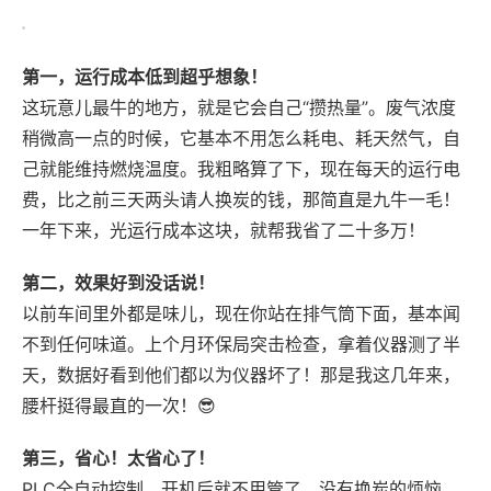
第一，运行成本低到超乎想象！
这玩意儿最牛的地方，就是它会自己“攒热量”。废气浓度
稍微高一点的时候，它基本不用怎么耗电、耗天然气，自
己就能维持燃烧温度。我粗略算了下，现在每天的运行电
费，比之前三天两头请人换炭的钱，那简直是九牛一毛！
一年下来，光运行成本这块，就帮我省了二十多万！
第二，效果好到没话说！
以前车间里外都是味儿，现在你站在排气筒下面，基本闻
不到任何味道。上个月环保局突击检查，拿着仪器测了半
天，数据好看到他们都以为仪器坏了！那是我这几年来，
腰杆挺得最直的一次！😎
第三，省心！太省心了！
PLC全自动控制，开机后就不用管了。没有换炭的烦恼，