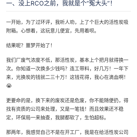
一、没上RCO之前，我就是个“冤大头”！
一开始，为了过环评，我听人劝，上了个巨大的活性炭吸
附箱。心想着，这玩意儿便宜，先用着呗。
结果呢？噩梦开始了！
我们厂废气浓度不低，那活性炭，基本上个把月就得换一
次。你知道一次换多少钱吗？连工带料，好几万！一年下
来，光换炭的钱就二三十万！这钱花得，我心在滴血啊！
😭
更要命的是，换下来的废炭还是危废，你不能随便扔，得
找有资质的公司来处理，又是一笔钱！而且效果还不稳
定，环保局一来抽查，我腿都软了，生怕超标。
那两年，我感觉自己不是在开工厂，我是在给活性炭公司