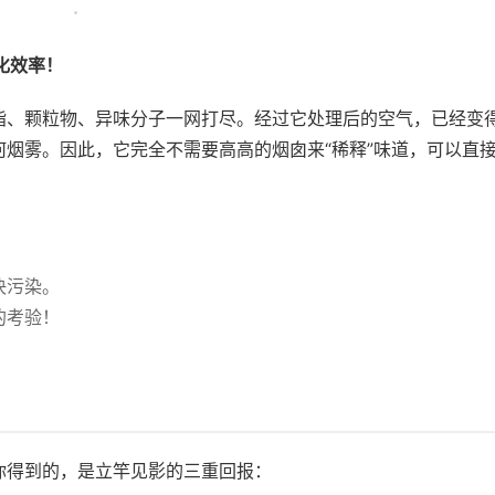
化效率！
脂、颗粒物、异味分子一网打尽。经过它处理后的空气，已经变
烟雾。因此，它完全不需要高高的烟囱来“稀释”味道，可以直
决污染。
的考验！
！
你得到的，是立竿见影的三重回报：