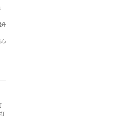
直
提升
省心
可
，打