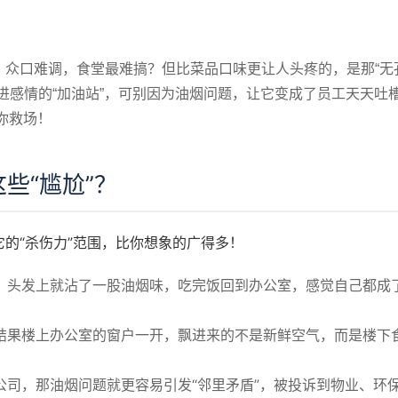
，众口难调，食堂最难搞？但比菜品口味更让人头疼的，是那“无
进感情的“加油站”，可别因为油烟问题，让它变成了员工天天吐
帮你救场！
些“尴尬”？
的“杀伤力”范围，比你想象的广得多！
、头发上就沾了一股油烟味，吃完饭回到办公室，感觉自己都成
结果楼上办公室的窗户一开，飘进来的不是新鲜空气，而是楼下
公司，那油烟问题就更容易引发“邻里矛盾”，被投诉到物业、环