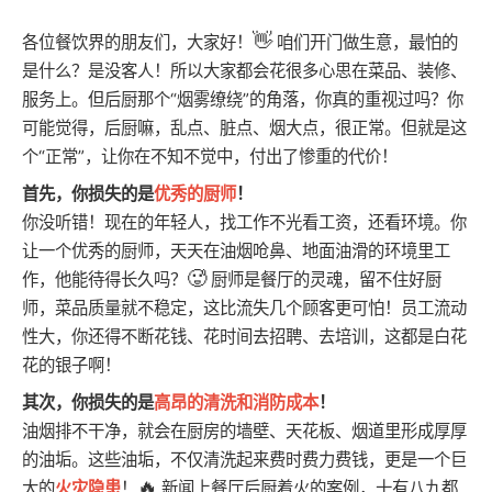
👋
各位餐饮界的朋友们，大家好！
咱们开门做生意，最怕的
是什么？是没客人！所以大家都会花很多心思在菜品、装修、
服务上。但后厨那个“烟雾缭绕”的角落，你真的重视过吗？你
可能觉得，后厨嘛，乱点、脏点、烟大点，很正常。但就是这
个“正常”，让你在不知不觉中，付出了惨重的代价！
首先，你损失的是
优秀的厨师
！
你没听错！现在的年轻人，找工作不光看工资，还看环境。你
让一个优秀的厨师，天天在油烟呛鼻、地面油滑的环境里工
🥵
作，他能待得长久吗？
厨师是餐厅的灵魂，留不住好厨
师，菜品质量就不稳定，这比流失几个顾客更可怕！员工流动
性大，你还得不断花钱、花时间去招聘、去培训，这都是白花
花的银子啊！
其次，你损失的是
高昂的清洗和消防成本
！
油烟排不干净，就会在厨房的墙壁、天花板、烟道里形成厚厚
的油垢。这些油垢，不仅清洗起来费时费力费钱，更是一个巨
🔥
大的
火灾隐患
！
新闻上餐厅后厨着火的案例，十有八九都