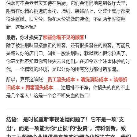
油烟可不会老老实实待在后厨。它们会悄悄地跑到餐厅大堂，
附着在你精心挑选的桌椅、墙纸、装饰品上，让整个餐厅都变
得油腻腻、旧兮兮。你花大价钱做的装修，不到两年就得翻
新，这冤不冤？
最后，你才损失了
那些你看不见的顾客
！
除了被油烟味直接熏走的顾客，还有很多潜在的顾客，可能只
是路过你的店门口，闻到一股油烟味，就默默地把你拉黑了。
你甚至都不知道你曾经失去过他们。在如今这个注重体验的时
代，一个糟糕的环境，足以让你的所有努力都付诸东流。
所以，算算这笔账：
员工流失成本 + 清洗消防成本 + 装修折
旧成本 + 顾客流失成本
……油烟排不干净，你损失的真的不止
是几个客人！这是一个会不断失血的伤口！
结语：
是时候重新审视油烟问题了！它不是一项“支
出”，而是一项能为你“止损”的“投资”。清科创新，致