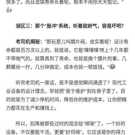
快多了。而且滤袋寿命长着呢，根本不用你天天惦记。”
👍
误区三：那个“脉冲”系统，听着就娇气，容易坏吧？
老司机揭秘：
“那玩意儿叫膜片阀，皮实着呢！设计寿
命都是百万次以上的，就是说，它能‘噗噗噗’喷上个几年都
不带喘气的。就算真到了寿命，也就是换个膜片的事，几
😂
颗螺丝一拧，几分钟搞定，成本也就一顿饭钱。”
听完老司机一席话，是不是感觉瞬间通透了？现代工
业设备的设计理念，早就把“易于维护”刻在骨子里了。目
的就是为了减少停机时间，降低你的维护成本，让你把精
力都花在生产和赚钱上。
所以，别再被那些过时的观念给“绑架”了。一个好的
设备，不仅要能干活，更要“好伺候”。它应该是你的得力