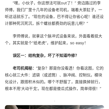
“嘿，小伙子，你这想法可就out了！” 旁边路过的李
师傅，我们厂里十几年的设备老司机，端着大茶缸子，一
听这话就乐了。“现在的设备，巴不得让你省心呢！谁还设
计那种死沉死沉，拆个螺丝都费劲的玩意儿啊？”
李师傅说，就拿这个脉冲式设备来说，外面看着挺大
个，其实就是个“纸老虎”，维护起来，so easy！
误区一：结构复杂，坏了不知道咋修？
老司机揭秘：
“复杂？那是你没看透！你看这图，它的
核心就三大件：滤袋（或滤筒）、脉冲阀、控制仪。模块
化设计，跟搭积木似的。哪个不舒服了，直接换掉就行，
根本不用‘大动干戈’。现在都是傻瓜式操作，简单得很！”