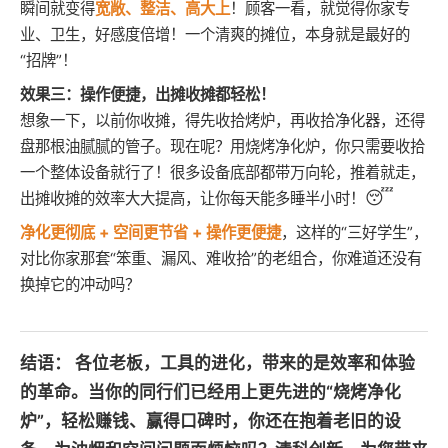
瞬间就变得
宽敞、整洁、高大上
！顾客一看，就觉得你家专
业、卫生，好感度倍增！一个清爽的摊位，本身就是最好的
“招牌”！
效果三：操作便捷，出摊收摊都轻松！
想象一下，以前你收摊，得先收拾烤炉，再收拾净化器，还得
盘那根油腻腻的管子。现在呢？用烧烤净化炉，你只需要收拾
一个整体设备就行了！很多设备底部都带万向轮，推着就走，
😴
出摊收摊的效率大大提高，让你每天能多睡半小时！
净化更彻底 + 空间更节省 + 操作更便捷
，这样的“三好学生”，
对比你家那套“笨重、漏风、难收拾”的老组合，你难道还没有
换掉它的冲动吗？
结语：
各位老板，工具的进化，带来的是效率和体验
的革命。当你的同行们已经用上更先进的“烧烤净化
炉”，轻松赚钱、赢得口碑时，你还在抱着老旧的设