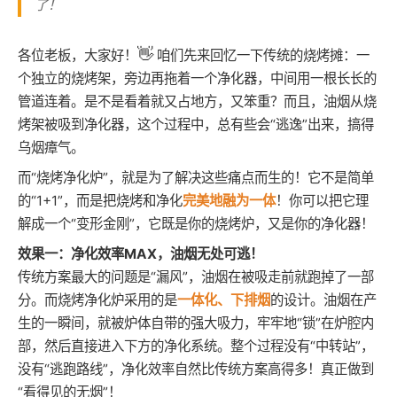
了！
👋
各位老板，大家好！
咱们先来回忆一下传统的烧烤摊：一
个独立的烧烤架，旁边再拖着一个净化器，中间用一根长长的
管道连着。是不是看着就又占地方，又笨重？而且，油烟从烧
烤架被吸到净化器，这个过程中，总有些会“逃逸”出来，搞得
乌烟瘴气。
而“烧烤净化炉”，就是为了解决这些痛点而生的！它不是简单
的“1+1”，而是把烧烤和净化
完美地融为一体
！你可以把它理
解成一个“变形金刚”，它既是你的烧烤炉，又是你的净化器！
效果一：净化效率MAX，油烟无处可逃！
传统方案最大的问题是“漏风”，油烟在被吸走前就跑掉了一部
分。而烧烤净化炉采用的是
一体化、下排烟
的设计。油烟在产
生的一瞬间，就被炉体自带的强大吸力，牢牢地“锁”在炉腔内
部，然后直接进入下方的净化系统。整个过程没有“中转站”，
没有“逃跑路线”，净化效率自然比传统方案高得多！真正做到
“看得见的无烟”！