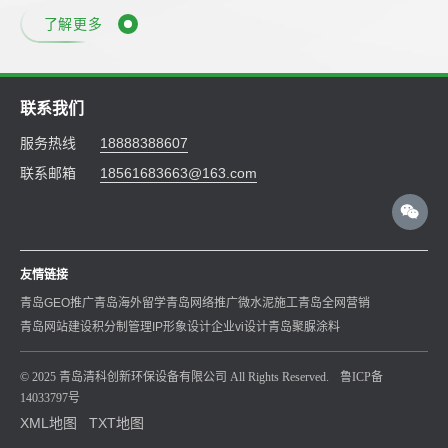
了解更多
联系我们
服务热线
18888388607
联系邮箱
18561683663@163.com
友情链接
青岛GEO推广
青岛海外留学
青岛网络推广
微水泥施工
青岛全网营销
青岛网站建设
积分制管理
IP形象设计
企业vi设计
青岛聚脲涂料
© 2025 青岛清科创新环保设备有限公司 All Rights Reserved.
鲁ICP备
14033797号
XML地图
TXT地图