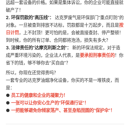
远超一套设备的价格。如果是集体诉讼，你的企业可能直接就
破产了！
2. 环保罚款的“高压线”：
达克罗废气是环保部门“重点盯防”的
对象。一旦被查到排放不达标，罚款都是十万起步，而且是
按
日计罚
，上不封顶！更可怕的是，会被直接查封、停产整顿！
到时候，你的所有订单、合同都将泡汤，损失有多大？
3. 法律责任的“达摩克利斯之剑”：
新的环保法规定，对于造
成严重环境污染的，企业法人代表，是
要承担刑事责任的
！你
省下的钱，够不够你去“买自由”？
所以，你现在还觉得贵吗？
一套专业的达克罗油烟净化设备，你买的不是一堆铁皮，而
是：
●
员工的健康和企业的凝聚力！
●
一张可以让你安心生产的“环保通行证”！
●
一把能够避免你倾家荡产、甚至身陷囹圄的“保护伞”！