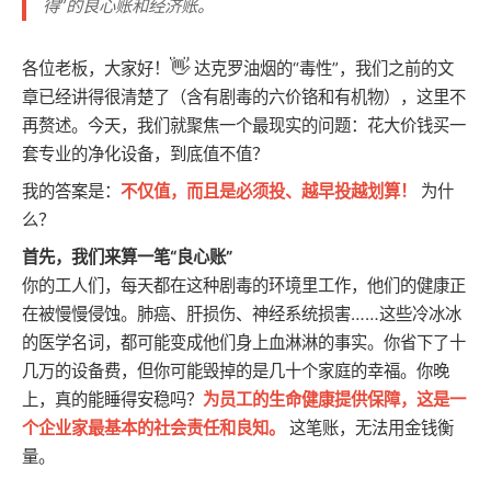
得”的良心账和经济账。
👋
各位老板，大家好！
达克罗油烟的“毒性”，我们之前的文
章已经讲得很清楚了（含有剧毒的六价铬和有机物），这里不
再赘述。今天，我们就聚焦一个最现实的问题：花大价钱买一
套专业的净化设备，到底值不值？
我的答案是：
不仅值，而且是必须投、越早投越划算！
为什
么？
首先，我们来算一笔“良心账”
你的工人们，每天都在这种剧毒的环境里工作，他们的健康正
在被慢慢侵蚀。肺癌、肝损伤、神经系统损害……这些冷冰冰
的医学名词，都可能变成他们身上血淋淋的事实。你省下了十
几万的设备费，但你可能毁掉的是几十个家庭的幸福。你晚
上，真的能睡得安稳吗？
为员工的生命健康提供保障，这是一
个企业家最基本的社会责任和良知。
这笔账，无法用金钱衡
量。