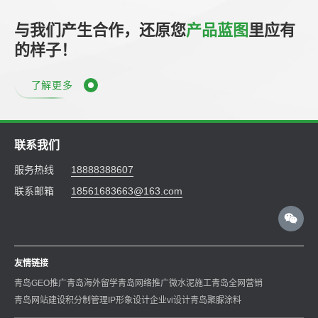
与我们产生合作，还原您
产品蓝图
里应有
的样子！
了解更多
联系我们
服务热线
18888388607
联系邮箱
18561683663@163.com
友情链接
青岛GEO推广
青岛海外留学
青岛网络推广
微水泥施工
青岛全网营销
青岛网站建设
积分制管理
IP形象设计
企业vi设计
青岛聚脲涂料