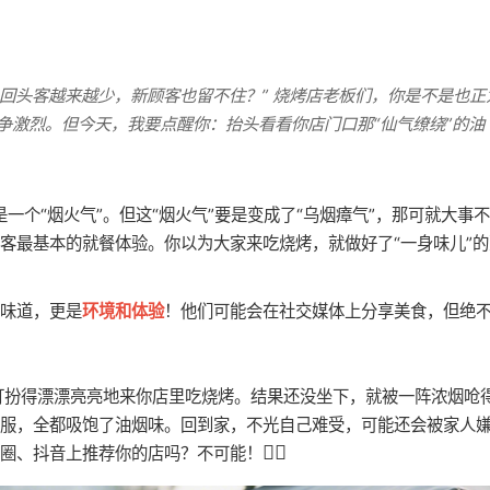
回头客越来越少，新顾客也留不住？” 烧烤店老板们，你是不是也正
争激烈。但今天，我要点醒你：抬头看看你店门口那“仙气缭绕”的油
一个“烟火气”。但这“烟火气”要是变成了“乌烟瘴气”，那可就大事
客最基本的就餐体验。你以为大家来吃烧烤，就做好了“一身味儿”的
味道，更是
环境和体验
！他们可能会在社交媒体上分享美食，但绝
打扮得漂漂亮亮地来你店里吃烧烤。结果还没坐下，就被一阵浓烟呛
服，全都吸饱了油烟味。回到家，不光自己难受，可能还会被家人
🙅‍♀️
圈、抖音上推荐你的店吗？不可能！