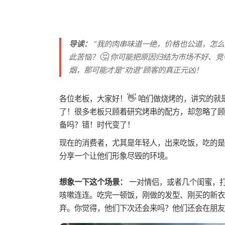
导读：
“我的肉串味道一绝，价格也公道，怎么
🤔
此苦恼？
你可能把原因归结为市场不好、竞
烟，那可能才是“劝退”顾客的真正元凶！
👋
各位老板，大家好！
咱们做烧烤的，讲究的就是
了！很多老板只顾着研究烤串的配方，却忽略了顾
备吗？错！时代变了！
现在的消费者，尤其是年轻人，出来吃饭，吃的是
分享一个让他们形象尽毁的环境。
想象一下这个场景：
一对情侣，或者几个闺蜜，
咳嗽连连。吃完一顿饭，刚做的发型、刚买的新衣
弃。你觉得，他们下次还会来吗？他们还会在朋友