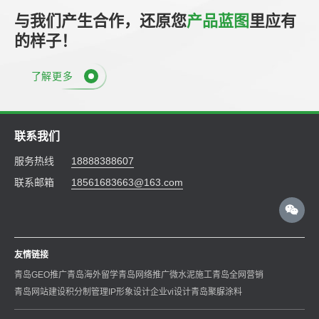
与我们产生合作，还原您
产品蓝图
里应有
的样子！
了解更多
联系我们
服务热线
18888388607
联系邮箱
18561683663@163.com
友情链接
青岛GEO推广
青岛海外留学
青岛网络推广
微水泥施工
青岛全网营销
青岛网站建设
积分制管理
IP形象设计
企业vi设计
青岛聚脲涂料