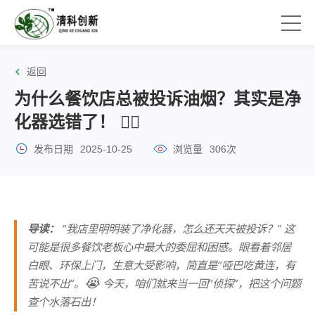
返回
为什么餐饮店总被投诉油烟？其实是净
化器选错了！ 🤦‍♀️
发布日期
2025-10-25
浏览量
306次
导读：
“我店里明明装了净化器，怎么还天天被投诉？” 这
可能是很多餐饮老板心中最大的委屈和困惑。眼看着邻居
白眼、环保上门，生意大受影响，简直是“哑巴吃黄连，有
😭
苦说不出”。
今天，咱们就来当一回“侦探”，把这个问题
查个水落石出！