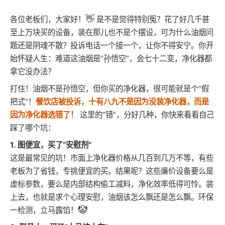
👋
各位老板们，大家好！
是不是觉得特别冤？花了好几千甚
至上万块买的设备，装在那儿也不是个摆设，可为什么油烟问
题还是阴魂不散？投诉电话一个接一个，让你不得安宁。你开
始怀疑人生：难道这油烟是“孙悟空”，会七十二变，净化器都
拿它没办法？
打住！油烟不是孙悟空，但你买的净化器，很可能就是个“假
把式”！
餐饮店被投诉，十有八九不是因为没装净化器，而是
因为净化器选错了！
这里的“错”，分好几种，你快来看看自己
踩了哪个坑：
1. 图便宜，买了“安慰剂”
这是最常见的坑！市面上净化器价格从几百到几万不等，有些
老板为了省钱，专挑便宜的买。结果呢？这些廉价设备要么是
虚标参数，要么是内部结构偷工减料，净化效率低得可怜。装
上去，也就是求个心理安慰，油烟该怎么飘还是怎么飘。环保
🤡
一检测，立马露馅！