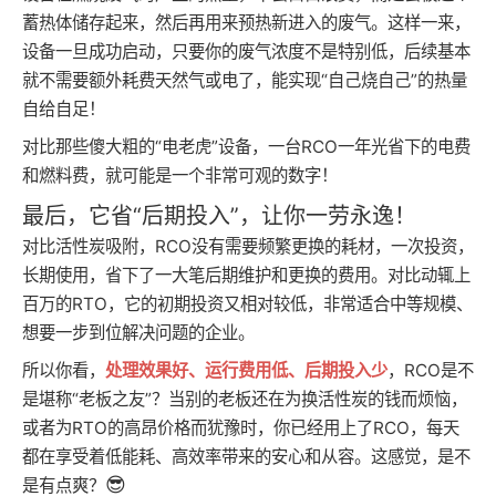
蓄热体储存起来，然后再用来预热新进入的废气。这样一来，
设备一旦成功启动，只要你的废气浓度不是特别低，后续基本
就不需要额外耗费天然气或电了，能实现“自己烧自己”的热量
自给自足！
对比那些傻大粗的“电老虎”设备，一台RCO一年光省下的电费
和燃料费，就可能是一个非常可观的数字！
最后，它省“后期投入”，让你一劳永逸！
对比活性炭吸附，RCO没有需要频繁更换的耗材，一次投资，
长期使用，省下了一大笔后期维护和更换的费用。对比动辄上
百万的RTO，它的初期投资又相对较低，非常适合中等规模、
想要一步到位解决问题的企业。
所以你看，
处理效果好、运行费用低、后期投入少
，RCO是不
是堪称“老板之友”？当别的老板还在为换活性炭的钱而烦恼，
或者为RTO的高昂价格而犹豫时，你已经用上了RCO，每天
都在享受着低能耗、高效率带来的安心和从容。这感觉，是不
😎
是有点爽？