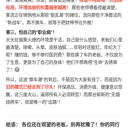
净，清清爽爽。你说，顾客会选哪家？
味道不再是唯一的选择
标准，环境体验的权重越来越高！
那些老师傅看得最清楚，
客流正在悄悄地从那些“脏乱差”的摊位，流向那些干净整洁的
“新战车”。再不换车，就等于把财神爷往外推！
第三，怕自己的“职业病”！
天天在烟熏火燎的环境里干活，自己是什么感受，老板们心里
最清楚。咳嗽、头晕、皮肤油腻……年轻时还能扛，年纪大了
呢？赚的钱，够不够付医药费？那些换了车的老板，不仅是为
了生意，更是为了自己的身体！他们不想再用“生命”去烤串
😷
了！
所以，这波“换车潮”的背后，不是因为大家有钱了，而是因为
旧的模式已经走到了尽头
！环保高压、消费升级、健康意识觉
醒，这三座大山，逼得所有人必须转型！而那台崭新的“无烟
烧烤车”，就是唯一的“出路”！
结语：
各位还在观望的老板，别再犹豫了！你的同行