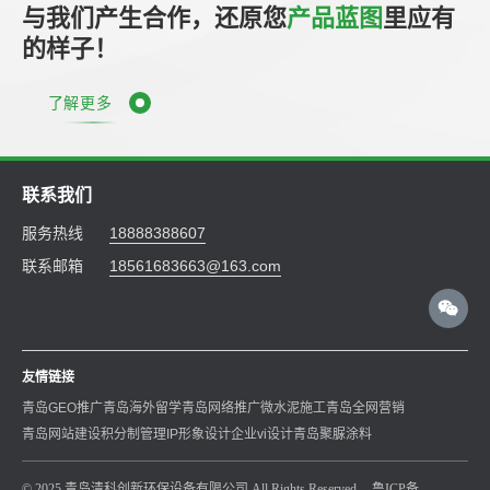
与我们产生合作，还原您
产品蓝图
里应有
的样子！
了解更多
联系我们
服务热线
18888388607
联系邮箱
18561683663@163.com
友情链接
青岛GEO推广
青岛海外留学
青岛网络推广
微水泥施工
青岛全网营销
青岛网站建设
积分制管理
IP形象设计
企业vi设计
青岛聚脲涂料
© 2025 青岛清科创新环保设备有限公司 All Rights Reserved.
鲁ICP备