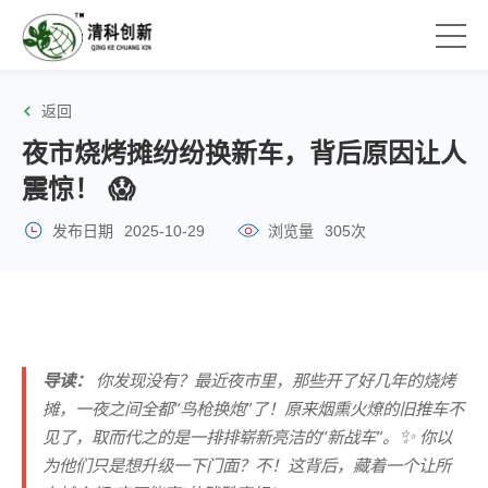
返回
夜市烧烤摊纷纷换新车，背后原因让人
震惊！ 😱
发布日期
2025-10-29
浏览量
305次
导读：
你发现没有？最近夜市里，那些开了好几年的烧烤
摊，一夜之间全都“鸟枪换炮”了！原来烟熏火燎的旧推车不
✨
见了，取而代之的是一排排崭新亮洁的“新战车”。
你以
为他们只是想升级一下门面？不！这背后，藏着一个让所