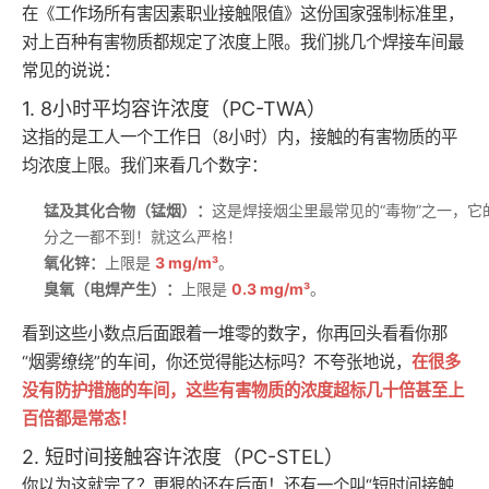
在《工作场所有害因素职业接触限值》这份国家强制标准里，
对上百种有害物质都规定了浓度上限。我们挑几个焊接车间最
常见的说说：
1. 8小时平均容许浓度（PC-TWA）
这指的是工人一个工作日（8小时）内，接触的有害物质的平
均浓度上限。我们来看几个数字：
锰及其化合物（锰烟）：
这是焊接烟尘里最常见的“毒物”之一，它
分之一都不到！就这么严格！
氧化锌：
上限是
3 mg/m³
。
臭氧（电焊产生）：
上限是
0.3 mg/m³
。
看到这些小数点后面跟着一堆零的数字，你再回头看看你那
“烟雾缭绕”的车间，你还觉得能达标吗？不夸张地说，
在很多
没有防护措施的车间，这些有害物质的浓度超标几十倍甚至上
百倍都是常态！
2. 短时间接触容许浓度（PC-STEL）
你以为这就完了？更狠的还在后面！还有一个叫“短时间接触