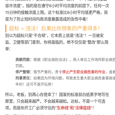
容许浓度”，指的是在遵守8小时平均浓度的前提下，任何一次
15分钟的接触浓度上限。这个标准比8小时平均值更严格，就
是为了防止短时间内高浓度暴露造成的急性中毒！
超标 = 违法！后果比你想象的严重得多！
别以为超标只是“不合规”，它本质上就是“违法”！一旦被安
监、卫健等部门查到，你将面临的，绝不仅仅是“整改”那么简
单：
高额罚款：
根据《职业病防治法》，用人单位工作场所职业病
罚款。
停产整顿：
情节严重的，责令
停止产生职业病危害的作业
，或
刑事责任：
如果因为环境问题，导致发生重大职业病危害事故
牢的！这可不是开玩笑！
所以，老板，别再心存侥幸了！国家的标准就白纸黑字地写在
那里，只会越来越严，不会越来越松。达标，不是一个可选
项，而是你开工厂必须守住的
“生命线”和“法律底线”
！