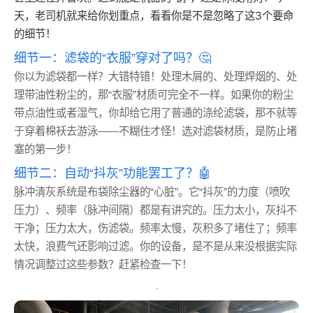
天，老司机就来给你划重点，看看你是不是忽略了这3个要命
的细节！
细节一：滤袋的“衣服”穿对了吗？🤔
你以为滤袋都一样？大错特错！处理木屑的、处理焊烟的、处
理带油性粉尘的，那“衣服”材质可完全不一样。如果你的粉尘
带点油性或者湿气，你却给它用了普通的涤纶滤袋，那不就等
于穿着棉袄去游泳——不糊住才怪！选对滤袋材质，是防止堵
塞的第一步！
细节二：自动“抖灰”功能罢工了？🤖
脉冲清灰系统是布袋除尘器的“心脏”。它“抖灰”的力度（喷吹
压力）、频率（脉冲间隔）都是有讲究的。压力太小，灰抖不
干净；压力太大，伤滤袋。频率太慢，灰积多了堵住了；频率
太快，浪费气还影响过滤。你的设备，是不是从来没根据实际
情况调整过这些参数？赶紧检查一下！