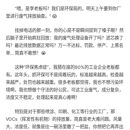
“喂，是李老板吗？我们是环保局的，明天上午要到你厂
里进行废气排放抽查。” 😱
挂掉电话的那一刻，你的心是不是瞬间提到了嗓子眼？然
后脑子里开始疯狂回放：我的废气处理设备开了吗？滤芯换了
吗？最近排放数据正常吗？万一不达标，罚款、停产、上黑名
单... 简直不敢想！😭
这种“环保焦虑症”，我猜在座的90%的工业企业老板都
有。这年头，抓环保可不是闹着玩的，标准越来越高，检查越
来越严，处罚也越来越重。很多老板都觉得，我也不想污染环
境啊，我也想做个守法的好公民，可这工业废气，成分复杂，
浓度又不稳定，处理起来是真心难啊！
特别是对于那些喷涂、印刷、化工等行业的工厂，那
VOCs（挥发性有机物）的排放量，简直是老大难问题。风量
大、浓度低，就像是往一碗汤里撒了一把盐，你想把它再弄出