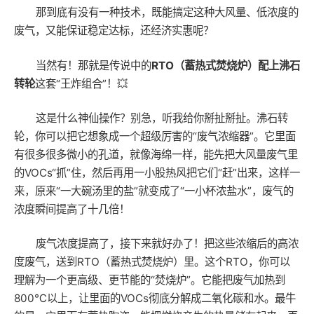
那到底有没有一种技术，既能搞定这种大风量、低浓度的
废气，又能保证稳定达标，还经济实惠呢？
当然有！那就是传说中的
RTO（蓄热式焚烧炉）配上沸石
转轮
这套“王炸组合”！💥
这是什么神仙操作？别急，听我给你掰扯掰扯。沸石转
轮，你可以把它想象成一个超级厉害的“废气浓缩器”。它里面
有很多很多微小的孔道，就像海绵一样，能先把大风量废气里
的VOCs“抓”住，然后再用一小股热风把它们“赶”出来，这样一
来，原来“一大碗汤里的盐”就变成了“一小杯浓盐水”，废气的
浓度瞬间提高了十几倍！
废气浓度提高了，接下来就好办了！把这些浓缩后的高浓
度废气，送到RTO（蓄热式焚烧炉）里。这个RTO，你可以
理解为一个更高级、更节能的“焚烧炉”。它能把废气加热到
800℃以上，让里面的VOCs彻底分解成二氧化碳和水。最牛