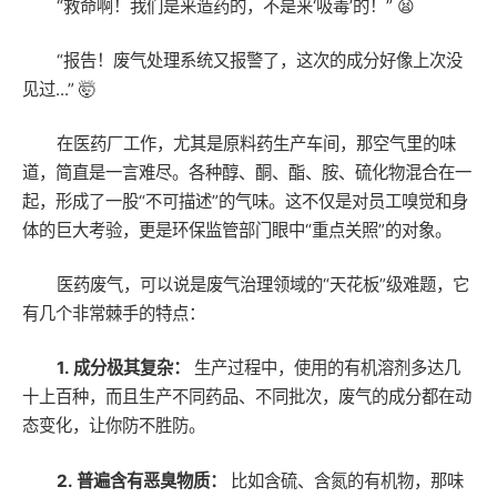
“救命啊！我们是来造药的，不是来‘吸毒’的！” 😫
“报告！废气处理系统又报警了，这次的成分好像上次没
见过...” 🤯
在医药厂工作，尤其是原料药生产车间，那空气里的味
道，简直是一言难尽。各种醇、酮、酯、胺、硫化物混合在一
起，形成了一股“不可描述”的气味。这不仅是对员工嗅觉和身
体的巨大考验，更是环保监管部门眼中“重点关照”的对象。
医药废气，可以说是废气治理领域的“天花板”级难题，它
有几个非常棘手的特点：
1. 成分极其复杂：
生产过程中，使用的有机溶剂多达几
十上百种，而且生产不同药品、不同批次，废气的成分都在动
态变化，让你防不胜防。
2. 普遍含有恶臭物质：
比如含硫、含氮的有机物，那味