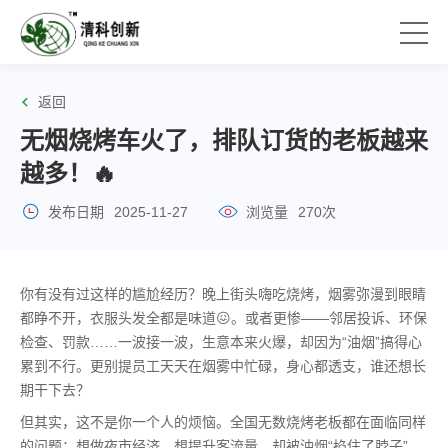
返回
无烟烧烤车火了，排队订货的老板越来
越多！🔥
发布日期
2025-11-27
浏览量
270次
你有没有过这样的尴尬经历？晚上街头嗨吃烧烤，烟雾弥漫到眼睛
都睁不开，衣服头发全都是味道😖。或者更惨——邻居投诉、环保
检查、罚款……一波接一波，生意本来火爆，却因为“油烟”搞得心
累到不行。更别提员工天天在烟雾中忙碌，身心都透支，谁还想长
期干下去？
但其实，这不是你一个人的烦恼。全国无数烧烤老板都在面临同样
的问题：想做夜市经济，想提升客流量，却被油烟“掐住了脖子”。