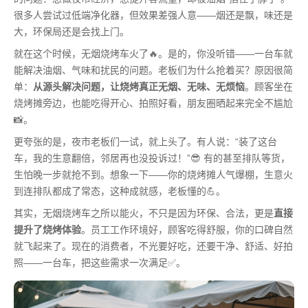
很多人尝试过低端净化器，但效果差强人意——烟还是飘，味还是
大，环保局还是会找上门。
就在这个时候，无烟烧烤车火了🔥。是的，你没听错——一台车就
能解决油烟、气味和扰民的问题。老板们为什么抢着买？原因很简
单：
从源头解决问题，让烧烤真正无烟、无味、无烦恼
。顾客坐在
烧烤摊旁边，也能吃得开心、拍照好看，朋友圈晒起来完全不尴尬
📸。
更夸张的是，夜市老板们一试，就上头了。有人说：“装了这台
车，我的生意翻倍，邻居再也没投诉过！”😎 有的甚至排队等货，
生怕晚一步就抢不到。想象一下——你的烧烤摊人气爆棚，生意火
到连排队都成了常态，这种成就感，老板懂的💪。
其实，无烟烧烤车之所以能火，不只是因为环保、合法，更是
直接
提升了烧烤体验
。员工工作环境好，顾客吃得舒服，你的口碑自然
就飞起来了。现在的消费者，不光要好吃，还要干净、舒适、好拍
照——一台车，把这些需求一次满足✅。