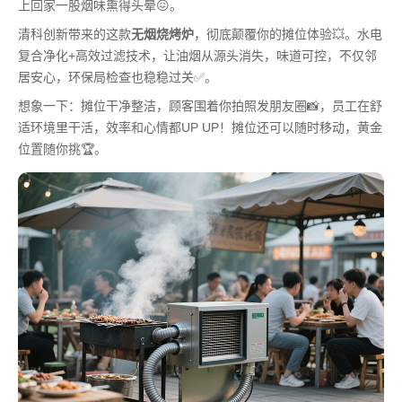
上回家一股烟味熏得头晕😖。
清科创新带来的这款
无烟烧烤炉
，彻底颠覆你的摊位体验💥。水电
复合净化+高效过滤技术，让油烟从源头消失，味道可控，不仅邻
居安心，环保局检查也稳稳过关✅。
想象一下：摊位干净整洁，顾客围着你拍照发朋友圈📸，员工在舒
适环境里干活，效率和心情都UP UP！摊位还可以随时移动，黄金
位置随你挑🏆。