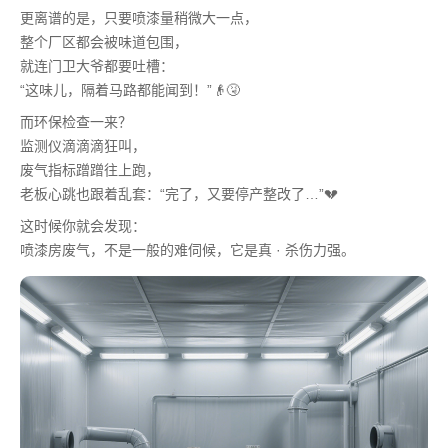
更离谱的是，只要喷漆量稍微大一点，
整个厂区都会被味道包围，
就连门卫大爷都要吐槽：
“这味儿，隔着马路都能闻到！”👴🤧
而环保检查一来？
监测仪滴滴滴狂叫，
废气指标蹭蹭往上跑，
老板心跳也跟着乱套：“完了，又要停产整改了…”💔
这时候你就会发现：
喷漆房废气，不是一般的难伺候，它是真 · 杀伤力强。