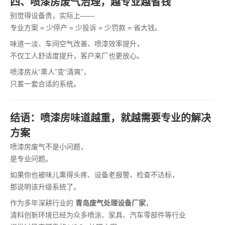
四、喷漆房废气治理，越专业越省钱
别觉得设备贵，实际上——
专业方案 = 少停产 = 少投诉 = 少罚款 = 省大钱。
味道一淡、车间空气改善、喷漆效率提升，
不仅工人舒适度提升，客户来厂也更放心。
喷漆房从“熏人”变“清爽”，
只差一套合适的系统。
结语：喷漆房味道越重，就越需要专业的解决
方案
喷漆房废气不是小问题，
是专业问题。
如果你也被味儿熏得头疼、设备老报警、检查不达标，
那说明该升级系统了。
作为多年深耕行业的
青岛废气处理设备厂家
，
清科创新环境已经为众多喷涂、家具、汽车零部件等行业