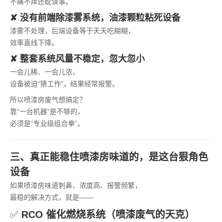
不痛不痒还耽误事。
✘ 没有前端除漆雾系统，油漆颗粒粘死设备
漆雾不处理，后端设备等于天天吃糊糊，
效率直线下降。
✘ 整套系统风量不稳定，忽大忽小
一会儿稀、一会儿浓，
设备被迫“猜工作”，结果经常报警。
所以喷漆房废气想搞定？
靠“一台机器”是不够的，
必须是“专业级组合拳”。
三、真正能稳住喷漆房味道的，是这台狠角色
设备
如果喷漆房味道刺鼻、浓度高、报警频繁，
最稳的解决方式，就是——
✅
RCO 催化燃烧系统（喷漆废气的天克）