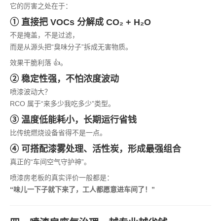
它的厉害之处在于：
① 直接把 VOCs 分解成 CO₂ + H₂O
不是掩盖，不是过滤，
而是从源头把“臭味分子”拆成无害物质。
效果干脆利落 👍。
② 稳定性强，不怕浓度波动
喷漆波动大？
RCO 属于“来多少我吃多少”类型。
③ 温度低能耗小，长期运行省钱
比传统燃烧设备省得不是一点。
④ 可搭配漆雾处理、活性炭，形成最强组合
真正的“车间空气守护神”。
喷漆房老板的真实评价一般都是：
“味儿一下子就下来了，工人都愿意进车间了！”