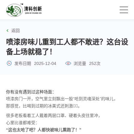
返回
喷漆房味儿重到工人都不敢进？这台设
备上场就稳了！
发布日期
2025-12-04
浏览量
252次
你有没有遇到过这种场面：
喷漆房门一开，空气里立刻飘出一股“呛到灵魂深处”的味儿，
那感觉，比喝到过期的冰美式还刺激😵‍💫。
很多老板看着工人戴着两层口罩、硬着头皮往里冲，
心里比谁都难受：
“这也太呛了吧？人都快被味儿熏跑了！”