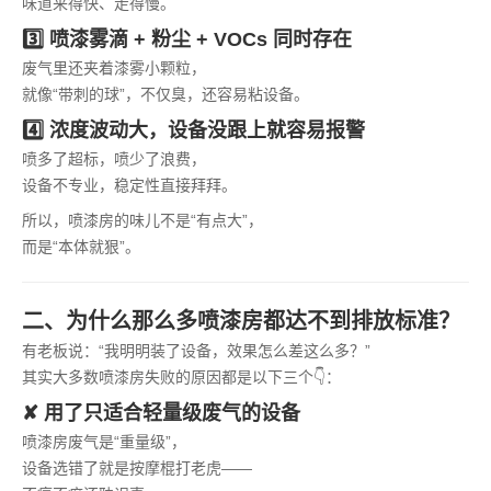
味道来得快、走得慢。
3️⃣ 喷漆雾滴 + 粉尘 + VOCs 同时存在
废气里还夹着漆雾小颗粒，
就像“带刺的球”，不仅臭，还容易粘设备。
4️⃣ 浓度波动大，设备没跟上就容易报警
喷多了超标，喷少了浪费，
设备不专业，稳定性直接拜拜。
所以，喷漆房的味儿不是“有点大”，
而是“本体就狠”。
二、为什么那么多喷漆房都达不到排放标准？
有老板说：“我明明装了设备，效果怎么差这么多？”
其实大多数喷漆房失败的原因都是以下三个👇：
✘ 用了只适合轻量级废气的设备
喷漆房废气是“重量级”，
设备选错了就是按摩棍打老虎——