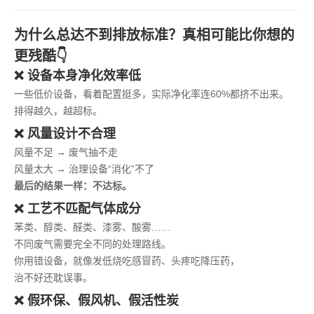
为什么总达不到排放标准？真相可能比你想的
更残酷👇
❌ 设备本身净化效率低
一些低价设备，看着配置挺多，实际净化率连60%都挤不出来。
排得越久，越超标。
❌ 风量设计不合理
风量不足 → 废气抽不走
风量太大 → 治理设备“消化”不了
最后的结果一样：不达标。
❌ 工艺不匹配气体成分
苯类、醇类、醛类、漆雾、酸雾……
不同废气需要完全不同的处理路线。
你用错设备，就像发低烧吃感冒药、头疼吃降压药，
治不好还耽误事。
❌ 假环保、假风机、假活性炭