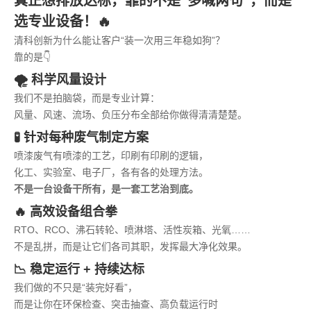
真正想排放达标，靠的不是“多喊两句”，而是
选专业设备！🔥
清科创新为什么能让客户“装一次用三年稳如狗”？
靠的是👇
🌪 科学风量设计
我们不是拍脑袋，而是专业计算：
风量、风速、流场、负压分布全部给你做得清清楚楚。
🧪 针对每种废气制定方案
喷漆废气有喷漆的工艺，印刷有印刷的逻辑，
化工、实验室、电子厂，各有各的处理方法。
不是一台设备干所有，是一套工艺治到底。
🔥 高效设备组合拳
RTO、RCO、沸石转轮、喷淋塔、活性炭箱、光氧……
不是乱拼，而是让它们各司其职，发挥最大净化效果。
📉 稳定运行 + 持续达标
我们做的不只是“装完好看”，
而是让你在环保检查、突击抽查、高负载运行时