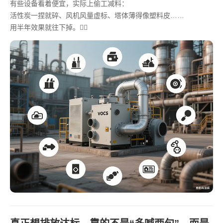
有些设备看着便宜，实际上偷工减料：
活性炭一捏就碎、风机风量虚标、塔体薄得像塑料皮……
用半年效果就往下掉。🤦‍♂️