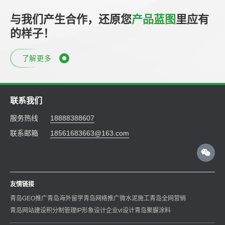
与我们产生合作，还原您
产品蓝图
里应有
的样子！
了解更多
联系我们
服务热线
18888388607
联系邮箱
18561683663@163.com
友情链接
青岛GEO推广
青岛海外留学
青岛网络推广
微水泥施工
青岛全网营销
青岛网站建设
积分制管理
IP形象设计
企业vi设计
青岛聚脲涂料