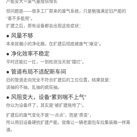
产能变大＝废气量成倍增长
但问题是——很多工厂原来的废气系统，只是勉强满足旧产能的
“差不多能用”。
扩建之后，原有设备都会出现这些症状：
● 风量不够
本来就偏小的净化箱，在扩建后彻底被废气“淹没”。
● 净化效率不稳定
平时还能扛一扛，一到检测当天就“摆烂”。
● 管道布局不适配新车间
旧的管道走向完全不符合扩建后的工位位置，结果就是：
该抽的不抽，乱抽的疯狂抽。
● 风阻变大，设备“累到喘不上气”
你以为设备坏了，其实是“被扩建拖垮了”。
扩建后的废气变化不是“一点点”，而是“质变”，
所以用旧设备硬抗扩建产能，就像让一辆老面包车拉集装箱一样离
谱。