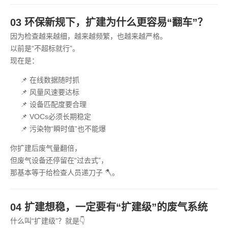
03 环保新规下，扩建为什么更容易“翻车”？
因为检查越来越细，越来越频繁，也越来越严格。
以前是“不超标就行”。
现在是：
📌 在线数据随时抓
📌 风量风速要达标
📌 设备匹配度要合理
📌 VOCs必须长期稳定
📌 污染物“瞬时值”也不能爆
你扩建后废气量翻倍，
但废气设备还停留在“过去式”，
那基本等于给检查人员递刀子 🪓。
04 扩建想稳，一定要有“扩建级”的废气系统
什么叫“扩建级”？就是👇