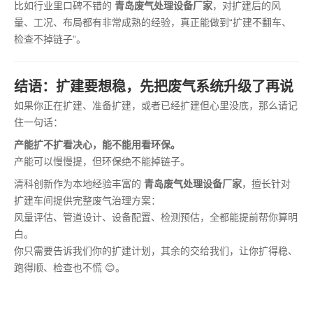
比如行业里口碑不错的
青岛废气处理设备厂家
，对扩建后的风
量、工况、布局都有非常成熟的经验，真正能做到“扩建不翻车、
检查不掉链子”。
结语：扩建要想稳，先把废气系统升级了再说
如果你正在扩建、准备扩建，或者已经扩建但心里没底，那么请记
住一句话：
产能扩不扩看决心，能不能用看环保。
产能可以慢慢提，但环保绝不能掉链子。
清科创新作为本地经验丰富的
青岛废气处理设备厂家
，擅长针对
扩建车间提供完整废气治理方案：
风量评估、管道设计、设备配置、检测预估，全都能提前帮你算明
白。
你只需要告诉我们你的扩建计划，其余的交给我们，让你扩得稳、
跑得顺、检查也不慌 😊。