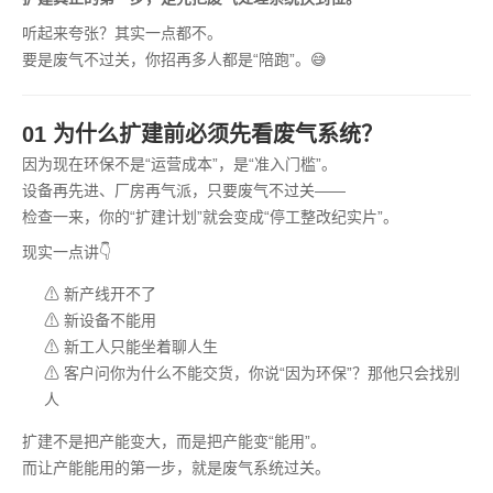
听起来夸张？其实一点都不。
要是废气不过关，你招再多人都是“陪跑”。😅
01 为什么扩建前必须先看废气系统？
因为现在环保不是“运营成本”，是“准入门槛”。
设备再先进、厂房再气派，只要废气不过关——
检查一来，你的“扩建计划”就会变成“停工整改纪实片”。
现实一点讲👇
⚠ 新产线开不了
⚠ 新设备不能用
⚠ 新工人只能坐着聊人生
⚠ 客户问你为什么不能交货，你说“因为环保”？那他只会找别
人
扩建不是把产能变大，而是把产能变“能用”。
而让产能能用的第一步，就是废气系统过关。