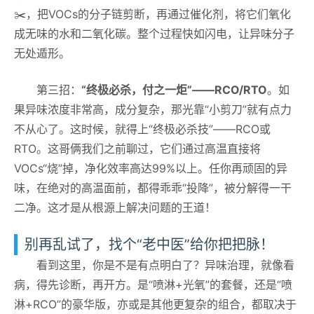
✂️，把VOCs的分子链剪断，再通过催化剂，将它们氧化
成无味的水和二氧化碳。整个过程快如闪电，让异味分子
无处遁形。
第三招：
“终极必杀，付之一炬”——RCO/RTO
。如
果异味浓度非常高，成分复杂，那光靠“小剪刀”就有点力
不从心了。这时候，就得上“终极必杀技”——RCO或
RTO。这哥俩我们之前聊过，它们通过高温直接将
VOCs“烧”掉，净化效率高达99%以上。任你再顽固的异
味，在绝对的高温面前，都得乖乖“投降”，被分解得一干
二净。这才是从根源上解决问题的王道！
别再乱试了，找个“老中医”给你把把脉！
看到这里，你是不是有点明白了？异味治理，就像看
病，得先诊断，再开方。是“喷淋+光氧”的套餐，还是“喷
淋+RCO”的豪华版，亦或是其他更复杂的组合，都取决于