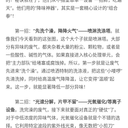
的？秘诀就在于，他们从不指望靠单一设备“一招鲜，吃遍
天”。他们用的“降味神器”，其实是一套精心设计的“组合
拳”！
第一招：
“先洗个澡，降降火气”——喷淋洗涤塔
。就
像我们今天看到的这张图，这个大个子就是喷淋塔。大部
分有异味的废气，都夹杂着大量的粉尘、颗粒物，或者是
一些酸性、碱性的气体。如果直接进入核心处理单元，会
把“主力部队”给堵塞或腐蚀掉。所以，第一步就是让废气
先进来“洗个澡”。通过喷洒特制的洗涤液，把这些“小喽啰”
先清洗掉，同时给高温废气降降温，让它变得“温顺”起
来。这一步，就能显著降低一部分异味！
第二招：
“光速分解，片甲不留”——光氧催化/等离子
设备
。洗完澡的废气，接下来就要面对真正的“硬仗”了。
对于中低浓度的异味气体，光氧催化设备就是个不错的选
择。它利用特定波段的紫外线光束，像无数把“小剪刀”