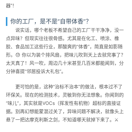
器”！
你的工厂，是不是“自带体香”？
说实话，哪个老板不希望自己的工厂干干净净，没一
点异味？但现实往往很骨感。尤其是在化工、喷涂、橡
胶、食品加工这些行业，那酸爽的“体香”，简直是如影随
形。😓 你以为装个排风扇，把味儿吹到天上去就完事了？
太天真了！风一吹，周边几十米甚至几百米都能闻到，分
分钟喜提“邻居投诉大礼包”。
更可怕的是，这种“治标不治本”的做法，根本过不了
环保关。现在的检测技术，灵敏到你无法想象。你闻到的
“味儿”，其实就是VOCs（挥发性有机物）超标的直接证
据。别再幻想能蒙混过关了，异味问题不解决，就像头上
悬了一把达摩克利斯之剑，不知道哪天就掉下来了。⚔️