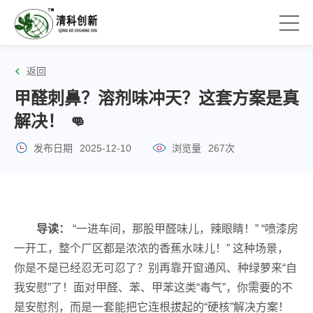
返回
甲醛刺鼻？溶剂味冲天？这套方案是真
解决！ 👊
发布日期
2025-12-10
浏览量
267次
导读：
“一进车间，那股甲醛味儿，辣眼睛！” “喷漆房
一开工，整个厂区都是浓浓的香蕉水味儿！” 这种场景，
你是不是已经忍无可忍了？别再靠开窗通风、种绿萝来“自
我安慰”了！面对甲醛、苯、甲苯这类“毒气”，你需要的不
是安慰剂，而是一套能把它连根拔起的“硬核”解决方案！