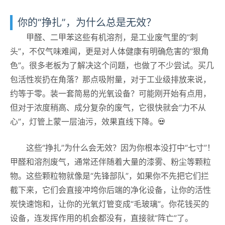
你的“挣扎”，为什么总是无效？
甲醛、二甲苯这些有机溶剂，是工业废气里的“刺
头”，不仅气味难闻，更是对人体健康有明确危害的“狠角
色”。很多老板为了解决这个问题，也做了不少尝试。买几
包活性炭扔在角落？那点吸附量，对于工业级排放来说，
约等于零。装一套简易的光氧设备？可能刚开始有点用，
但对于浓度稍高、成分复杂的废气，它很快就会“力不从
心”，灯管上蒙一层油污，效果直线下降。💀
这些“挣扎”为什么会无效？因为你根本没打中“七寸”！
甲醛和溶剂废气，通常还伴随着大量的漆雾、粉尘等颗粒
物。这些颗粒物就像是“先锋部队”，如果你不先把它们拦
截下来，它们会直接冲垮你后端的净化设备，让你的活性
炭快速饱和，让你的光氧灯管变成“毛玻璃”。你花钱买的
设备，连发挥作用的机会都没有，直接就“阵亡”了。