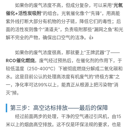
如果你的废气浓度不高，但成分复杂，可以采用“
光氧
催化+活性炭吸附
”的组合。光氧催化像个“先锋”，用高能
紫外线打断大部分有机物的分子链，降低它们的毒性；后
面的活性炭则像个“清道夫”，负责吸附那些“漏网之鱼”和光
解不完全的产物，确保出口空气的洁净。👍
如果你的废气浓度很高，那就要上“王牌武器”了——
RCO催化燃烧
。废气经过预热后，在催化剂的作用下，于
较低温度（250-400℃）下被彻底燃烧分解成二氧化碳和
水。这是目前公认的处理高浓度有机废气的“终极方案”之
一，净化率可达99%以上，能真正从根源上把污染物“消
灭”掉。
第三步：高空达标排放——最后的保障
经过前面两步的处理，干净的空气通过引风机，由15
米以上的烟囱高空排放。这不仅是环保法规的要求，也是