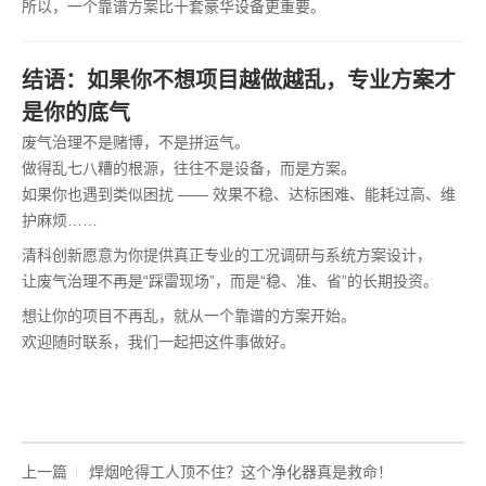
所以，一个靠谱方案比十套豪华设备更重要。
结语：如果你不想项目越做越乱，专业方案才
是你的底气
废气治理不是赌博，不是拼运气。
做得乱七八糟的根源，往往不是设备，而是方案。
如果你也遇到类似困扰 —— 效果不稳、达标困难、能耗过高、维
护麻烦……
清科创新愿意为你提供真正专业的工况调研与系统方案设计，
让废气治理不再是“踩雷现场”，而是“稳、准、省”的长期投资。
想让你的项目不再乱，就从一个靠谱的方案开始。
欢迎随时联系，我们一起把这件事做好。
上一篇
焊烟呛得工人顶不住？这个净化器真是救命！