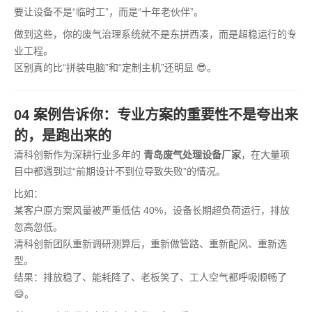
要让设备不是“临时工”，而是“十年老伙伴”。
做到这些，你的废气治理系统就不是东拼西凑，而是超稳运行的专
业工程。
区别真的比“拼装电脑”和“定制主机”还明显 😎。
04 案例告诉你：专业方案的重要性不是夸出来
的，是跑出来的
清科创新作为深耕行业多年的
青岛废气处理设备厂家
，在大量项
目中都遇到过“前期设计不到位导致失败”的情况。
比如：
某客户原方案风量被严重低估 40%，设备长期超负荷运行，排放
忽高忽低。
清科创新团队重新调研测算后，重新做管路、重新配风、重新选
型。
结果：排放稳了、能耗降了、老板笑了、工人空气都呼吸顺畅了
😄。