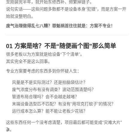
至刚装完半年，就开始东修西补、频繁掉链子。
说句实话——这些问题多数都不是设备本身“犯错”，而是方案一开
始就没整明白。
废气治理做得乱七八糟？罪魁祸首往往就是：方案不专业！
01 方案是啥？不是“随便画个图”那么简单
很多老板以为方案就是给设备“下个清单”。
其实完全不是这么回事。
专业方案要考虑的东西多到你怀疑人生：
风量是不是实际测过？还是拍脑袋估计？
废气浓度分布有没有调查？波动范围清楚吗？
管道布局合理吗？会不会越走越堵？
末端设备选型匹不匹配？有没有“用坦克打蚊子”的情况？
运行成本怎么算？能不能让老板少花钱？
这些东西任何一个没考虑清楚，项目最后都可能变成“灾难大片”
🎬。