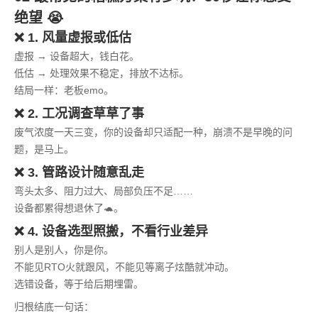
绝望 😭
❌ 1. 风量虚报或低估
虚报 → 设备超大，钱白花。
低估 → 处理效果不稳定，排放不达标。
结局一样：老板emo。
❌ 2. 工况调查草草了事
废气浓度一天三变，你的设备却只适配一种，崩溃不是早晚的问
题，是马上。
❌ 3. 管路设计随意乱走
弯头太多、阻力过大、局部负压不足……
设备都累得想退休了🐢。
❌ 4. 设备选型照搬，不看行业差异
别人是别人，你是你。
不能见RTO火就跟风，不能见等离子炫酷就冲动。
选错设备，等于给后期埋雷。
归根结底一句话：