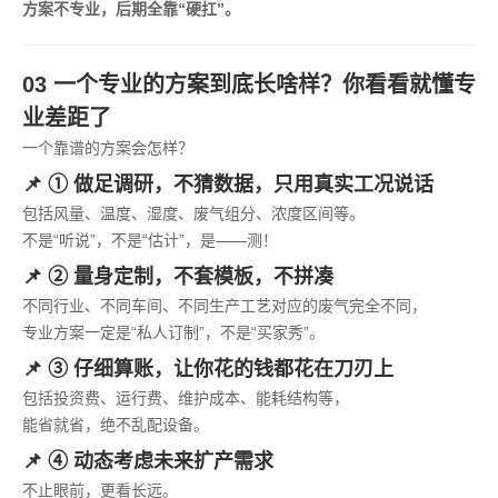
方案不专业，后期全靠“硬扛”。
03 一个专业的方案到底长啥样？你看看就懂专
业差距了
一个靠谱的方案会怎样？
📌 ① 做足调研，不猜数据，只用真实工况说话
包括风量、温度、湿度、废气组分、浓度区间等。
不是“听说”，不是“估计”，是——测！
📌 ② 量身定制，不套模板，不拼凑
不同行业、不同车间、不同生产工艺对应的废气完全不同，
专业方案一定是“私人订制”，不是“买家秀”。
📌 ③ 仔细算账，让你花的钱都花在刀刃上
包括投资费、运行费、维护成本、能耗结构等，
能省就省，绝不乱配设备。
📌 ④ 动态考虑未来扩产需求
不止眼前，更看长远。