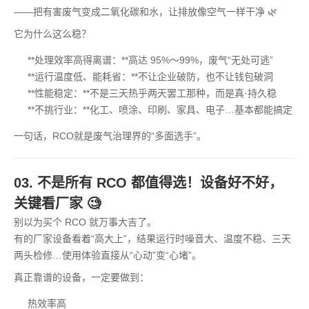
——把有害废气变成二氧化碳和水，让排放像空气一样干净 🌿
它为什么这么稳？
**处理效率高得离谱：**高达 95%～99%，废气“无处可逃”
**运行温度低、能耗省：**不让企业破防，也不让钱包破洞
**性能稳定：**不是三天热乎两天罢工那种，而是真·持久稳
**不挑行业：**化工、喷涂、印刷、家具、电子…基本都能搞定
一句话，RCO就是废气治理界的“多面选手”。
03. 不是所有 RCO 都值得选！设备好不好，
关键看厂家 🧐
别以为买个 RCO 就万事大吉了。
有的厂家设备看着“高大上”，结果运行时噪音大、温度不稳、三天
两头检修…使用体验直接从“心动”变“心堵”。
真正靠谱的设备，一定要做到：
热效率高