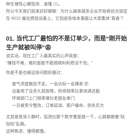
种生理性心梗现场…谁懂 😵‍💫。
所以今天我们就来好好聊聊：为什么越来越多企业开始将目光锁定
在 RCO 催化燃烧设备上，它到底有啥本事能让大家集体“真香”？
01. 当代工厂最怕的不是订单少，而是“刚开始
生产就被叫停”😩
说实话，现在工厂人最真实的心声就是：
“赚钱不难，难的是能不能顺顺利利把活干完。”
你是不是也被这些问题折磨过：
废气浓度飘忽不定，一会达标一会爆表 🤯
设备用了没多久就故障，检修频率比拿快递还勤
环保部门上门频率堪比老朋友串门
一旦被责令整改，订单延误、客户催命、损失巨大
尤其是夜深人静时，监测仪那个数字要是跳一下，心跳都跟着“哒
哒哒”乱飙。
这种焦虑，懂得都懂。