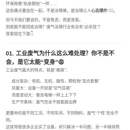
环保局像“贴身跟拍”一样……
这些痛点叠加在一起，不是治理难，是治理让人
心态爆炸
😵‍💫。
但今天我们要说的，不是焦虑，而是答案。
到底能不能彻底治理？废气治理行业有没有“必杀技”？
答案就在下面👇
01. 工业废气为什么这么难处理？你不是不
会，是它太能“变身”😩
工业废气最大的特点，就是“难搞”：
成分复杂：有机、无机、酸性、颗粒物“混合套餐”
风量大：设备一开就是“空气狂飙”
浓度波动大：像坐电梯一样上上下下
生产节奏快：废气完全不按套路出牌
更要命的是不同工况、不同车间、不同物料，废气“个性”完全不
同。
这就导致很多企业买了设备，却只解决一半问题，另一半继续熬