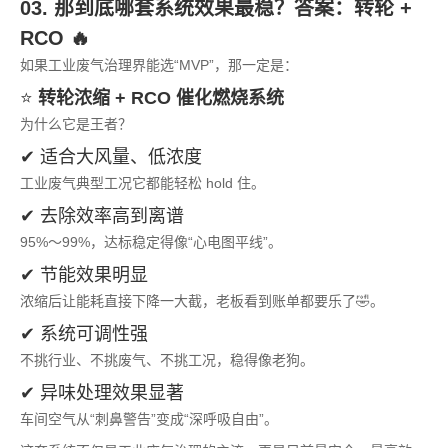
03. 那到底哪套系统效果最稳？答案：转轮 +
RCO 🔥
如果工业废气治理界能选“MVP”，那一定是：
⭐
转轮浓缩 + RCO 催化燃烧系统
为什么它是王者？
✔ 适合大风量、低浓度
工业废气典型工况它都能轻松 hold 住。
✔ 去除效率高到离谱
95%～99%，达标稳定得像“心电图平线”。
✔ 节能效果明显
浓缩后让能耗直接下降一大截，老板看到账单都要乐了🤣。
✔ 系统可调性强
不挑行业、不挑废气、不挑工况，稳得像老狗。
✔ 异味处理效果显著
车间空气从“刺鼻警告”变成“深呼吸自由”。