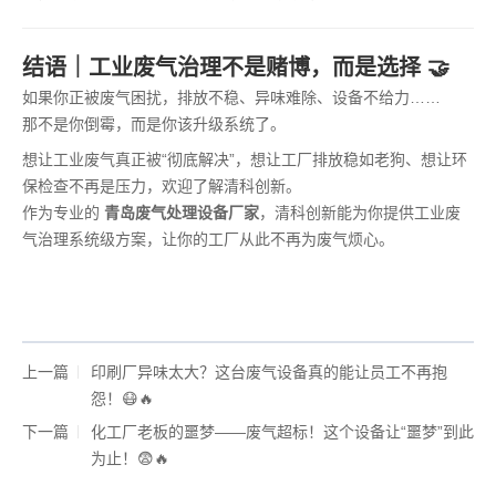
结语｜工业废气治理不是赌博，而是选择 🤝
如果你正被废气困扰，排放不稳、异味难除、设备不给力……
那不是你倒霉，而是你该升级系统了。
想让工业废气真正被“彻底解决”，想让工厂排放稳如老狗、想让环
保检查不再是压力，欢迎了解清科创新。
作为专业的
青岛废气处理设备厂家
，清科创新能为你提供工业废
气治理系统级方案，让你的工厂从此不再为废气烦心。
上一篇
印刷厂异味太大？这台废气设备真的能让员工不再抱
怨！😷🔥
下一篇
化工厂老板的噩梦——废气超标！这个设备让“噩梦”到此
为止！😨🔥