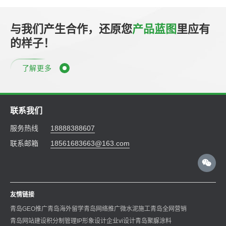
与我们产生合作，还原您
产品蓝图
里应有
的样子！
了解更多
联系我们
服务热线
18888388607
联系邮箱
18561683663@163.com
友情链接
青岛GEO推广
青岛海外留学
青岛网络推广
微水泥施工
青岛全网营销
青岛网站建设
积分制管理
IP形象设计
企业vi设计
青岛聚脲涂料