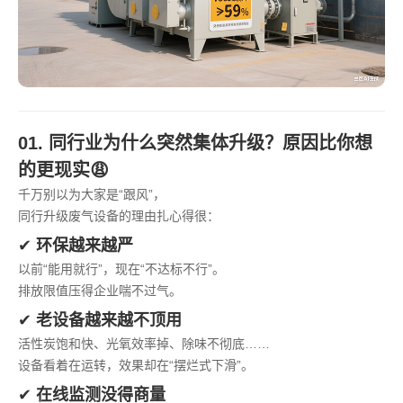
01. 同行业为什么突然集体升级？原因比你想
的更现实😩
千万别以为大家是“跟风”，
同行升级废气设备的理由扎心得很：
✔
环保越来越严
以前“能用就行”，现在“不达标不行”。
排放限值压得企业喘不过气。
✔
老设备越来越不顶用
活性炭饱和快、光氧效率掉、除味不彻底……
设备看着在运转，效果却在“摆烂式下滑”。
✔
在线监测没得商量