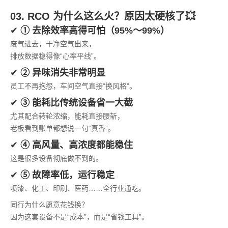
03. RCO 为什么这么火？原因太硬核了💥
✔
① 去除效率高得可怕（95%～99%）
废气进去，干净空气出来，
排放数据稳得像“心率平线”。
✔
② 异味消失非常明显
员工不再抱怨，车间空气直接“换风格”。
✔
③ 能耗比传统设备省一大截
尤其配合转轮浓缩，能耗直接腰斩，
老板看到账单都想说一句“真香”。
✔
④ 高风量、高浓度都能稳住
这是很多设备彻底做不到的。
✔
⑤ 故障率低，运行稳定
喷漆、化工、印刷、医药……全行业通吃。
同行为什么愿意花钱换？
因为这套设备不是“成本”，而是“省钱工具”。