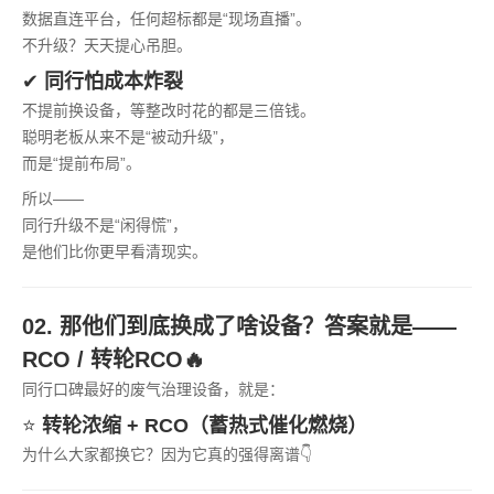
数据直连平台，任何超标都是“现场直播”。
不升级？天天提心吊胆。
✔
同行怕成本炸裂
不提前换设备，等整改时花的都是三倍钱。
聪明老板从来不是“被动升级”，
而是“提前布局”。
所以——
同行升级不是“闲得慌”，
是他们比你更早看清现实。
02. 那他们到底换成了啥设备？答案就是——
RCO / 转轮RCO🔥
同行口碑最好的废气治理设备，就是：
⭐
转轮浓缩 + RCO（蓄热式催化燃烧）
为什么大家都换它？因为它真的强得离谱👇