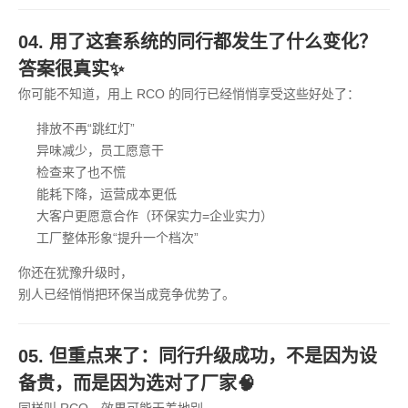
04. 用了这套系统的同行都发生了什么变化？
答案很真实✨
你可能不知道，用上 RCO 的同行已经悄悄享受这些好处了：
排放不再“跳红灯”
异味减少，员工愿意干
检查来了也不慌
能耗下降，运营成本更低
大客户更愿意合作（环保实力=企业实力）
工厂整体形象“提升一个档次”
你还在犹豫升级时，
别人已经悄悄把环保当成竞争优势了。
05. 但重点来了：同行升级成功，不是因为设
备贵，而是因为选对了厂家🧠