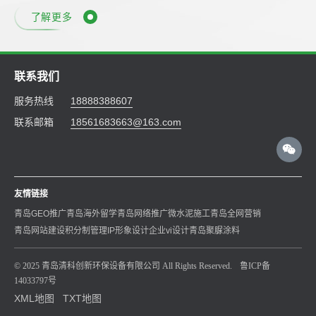
了解更多
联系我们
服务热线
18888388607
联系邮箱
18561683663@163.com
友情链接
青岛GEO推广
青岛海外留学
青岛网络推广
微水泥施工
青岛全网营销
青岛网站建设
积分制管理
IP形象设计
企业vi设计
青岛聚脲涂料
© 2025 青岛清科创新环保设备有限公司 All Rights Reserved.
鲁ICP备
14033797号
XML地图
TXT地图