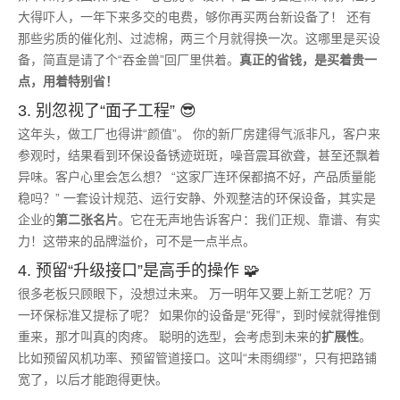
大得吓人，一年下来多交的电费，够你再买两台新设备了！ 还有
那些劣质的催化剂、过滤棉，两三个月就得换一次。这哪里是买设
备，简直是请了个“吞金兽”回厂里供着。
真正的省钱，是买着贵一
点，用着特别省！
3. 别忽视了“面子工程” 😎
这年头，做工厂也得讲“颜值”。 你的新厂房建得气派非凡，客户来
参观时，结果看到环保设备锈迹斑斑，噪音震耳欲聋，甚至还飘着
异味。客户心里会怎么想？ “这家厂连环保都搞不好，产品质量能
稳吗？” 一套设计规范、运行安静、外观整洁的环保设备，其实是
企业的
第二张名片
。它在无声地告诉客户：我们正规、靠谱、有实
力！这带来的品牌溢价，可不是一点半点。
4. 预留“升级接口”是高手的操作 🧩
很多老板只顾眼下，没想过未来。 万一明年又要上新工艺呢？万
一环保标准又提标了呢？ 如果你的设备是“死得”，到时候就得推倒
重来，那才叫真的肉疼。 聪明的选型，会考虑到未来的
扩展性
。
比如预留风机功率、预留管道接口。这叫“未雨绸缪”，只有把路铺
宽了，以后才能跑得更快。