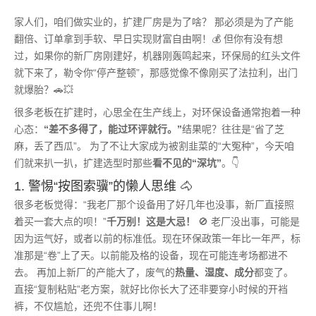
家人们，咱们做实业的，扩建厂房是为了啥？ 那必须是为了产能
翻倍、订单拿到手软、早日实现财富自由啊！💰 但你有没有想
过，如果你的新厂房刚建好，机器刚轰鸣起来，环保局的红头文件
就下来了，勒令你“停产整顿”，那感觉像不像刚买了法拉利，出门
就爆胎？🚗💥
很多老板在扩建时，心思全在生产线上，对环保设备通常抱着一种
心态：
“差不多得了，能过环评就行。”
结果呢？往往是“省了芝
麻，丢了西瓜”。 为了不让大家成为被割韭菜的“大冤种”，今天咱
们就来扒一扒，扩建选型时那些
看不见的“深坑”
。👇
1. 警惕“按图索骥”的懒人思维 🐴
很多老板觉得：“我老厂那个设备用了好几年也没事，新厂直接照
着买一套大点的呗！”
千万别！这是大忌！
🚫 老厂没出事，可能是
因为运气好，或者以前的标准低。现在环保政策一年比一年严，标
准那是“卷”上了天。以前能及格的设备，现在可能连考场都进不
去。 再加上新厂的产能大了，废气的
热量、湿度、成分
都变了。
直接“复制粘贴”老方案，就好比你长大了还非要穿小时候的开裆
裤，不仅尴尬，还兜不住事儿啊！