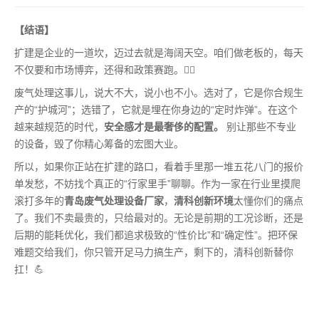
【结语】
扩建是企业的一道坎，迈过去就是海阔天空。咱们做老板的，每天
不仅要和市场博弈，还得和政策赛跑。🏃‍♂️
废气处理这事儿，说大不大，说小也不小。选对了，它是你合规生
产的“护城河”；选错了，它就是埋在你身边的“定时炸弹”。在这个
越来越规范的时代，
安全感才是最奢侈的配置。
别让那些不专业
的设备，毁了你精心筹备的宏图大业。
所以，如果你正站在扩建的路口，看着手里那一堆五花八门的报价
单发愁，不妨找个真正的“行家里手”聊聊。作为一家在行业里摸爬
滚打多年的
青岛废气处理设备厂家
，
清科创新环境
太懂你们的痛点
了。我们不卖最贵的，只给最对的。无论是前期的工况诊断，还是
后期的能耗优化，我们都追求极致的“性价比”和“确定性”。把环保
难题交给我们，你只管开足马力搞生产，剩下的，清科创新替你
扛！💪