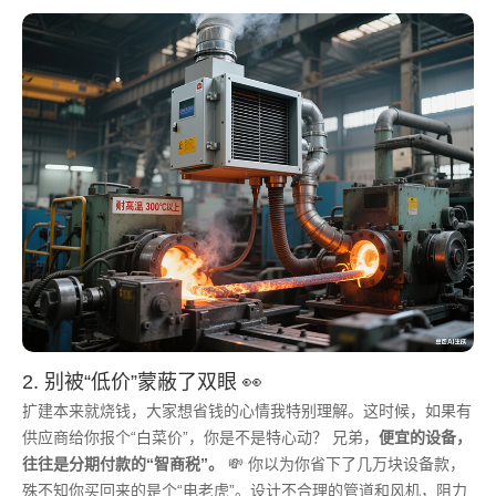
2. 别被“低价”蒙蔽了双眼 👀
扩建本来就烧钱，大家想省钱的心情我特别理解。这时候，如果有
供应商给你报个“白菜价”，你是不是特心动？ 兄弟，
便宜的设备，
往往是分期付款的“智商税”。
💸 你以为你省下了几万块设备款，
殊不知你买回来的是个“电老虎”。设计不合理的管道和风机，阻力