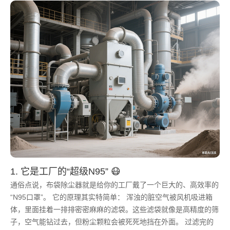
1. 它是工厂的“超级N95” 😷
通俗点说，布袋除尘器就是给你的工厂戴了一个巨大的、高效率的
“N95口罩”。 它的原理其实特简单： 浑浊的脏空气被风机吸进箱
体，里面挂着一排排密密麻麻的滤袋。这些滤袋就像是高精度的筛
子，空气能钻过去，但粉尘颗粒会被死死地挡在外面。 过滤完的