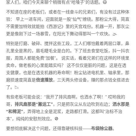
家人们，咱们今天来聊个稍微有点“呛嗓子”的话题。😷
不知道在座的老板们，或者在一线奋斗的兄弟们，有没有过这种体
验： 早上一进车间，迎面就是一股“仙气”缭绕。那粉尘大得，简直
不需要加特效就能拍《西游记》里的天宫戏份。机器一开，那灰尘
更是像刚下过一场暴雪，在阳光下舞动得那叫一个欢快。🌫️
特别是打磨、破碎、搅拌这些工段，工人们哪怕戴着两层口罩，鼻
孔里全是黑的，眉毛睫毛全是白的。下了班去食堂吃饭，抖一抖衣
服，周围人都能免费“加餐”。 说实话，看着兄弟们在这样的环境里
卖命，做老板的心里能踏实吗？ 这不仅仅是脏的问题，这是在透
支健康，也是在透支机器的寿命啊！粉尘钻进电机里、轴承里，那
磨损速度简直是
倍速播放
，三天两头修设备，赚的那点钱全搭进去
了。📉
有些老板可能会说：“我开了排风扇啊，也洒水了啊！” 哎哟我的
哥，
排风扇那是“搬运工”
，只是把灰尘从左边吹到右边；
洒水那是
“和稀泥”
，弄得地上全是泥浆，走路都打滑。这都叫“治标不治
本”，纯纯的安慰剂效应。🚫
要想彻底解决这个问题，还得靠硬核科技——
布袋除尘器
。