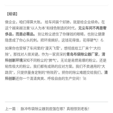
【结语】
做企业，咱们得算大账。 给车间装个好肺，就是给企业续命。在
这个越来越注重“以人为本”和绿色制造的时代，
无尘车间不再是奢
侈品，而是必需品。
别让粉尘遮住了你赚钱的眼睛，也别让健康
隐患成了你心头的刺。把环境搞好，这钱花得值，花得硬气！💪
如果你也受够了车间里的“漫天飞雪”，想彻底给工厂来个“大扫
除”，那找对人很关键。作为一家资深的
青岛布袋除尘器厂家
，
清
科创新环境
深知不同粉尘的“脾气”。无论是易燃易爆的粉尘，还是
粘性极大的粉尘，我们都有成熟的应对方案。我们不卖通用的“大
路货”，只提供量身定制的“特效药”。把你的除尘难题交给我们，
清
科创新
还你一个清清爽爽、呼吸自由的生产空间！🚀
上一篇
脉冲布袋除尘器到底强在哪？真相惊到老板！