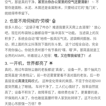
空气，那是真的干净，
甚至比你办公室里的空气还要清新！
✨ 不
管你是面粉、水泥、木屑还是金属粉末，只要经过它的“鬼门关”，
统统得乖乖留下。
2. 也是不用伺候的“劳模” 🤖
很多人担心：“这袋子堵了咋办？难道我要天天爬上去清理？” 放心
吧，现在的布袋除尘器都自带**“脉冲清灰”**功能。 当滤袋上的灰
积多了，系统会自动“噗”地喷一股高压气流，滤袋瞬间膨胀、抖
动，把上面的灰尘抖落到下面的灰斗里。 这个过程全自动，完全
不用你操心。你就负责听那个有节奏的“噗、噗”声，那简直就是工
业界的ASMR，听着就让人觉得：
嘿，又在帮我省钱了！
💰
3. 一开机，世界都亮了 🌟
真的，用过布袋除尘器的老板都说“真香”。 设备一开，那个抽风力
度简直是“风卷残云”。前一秒还雾蒙蒙看不清对面的老张，后一秒
直接变成
高清无码
模式。 这种变化带来的爽感，不亚于你近视500
度突然戴上了眼镜。 车间干净了，工人们心情好了，效率自然就
高了；设备不积灰了，故障率低了，维修费也省了。更重要的是，
环保局的人来了，你也敢挺直腰杆带人家到处转转了。这不比你天
天提心吊胆强一万倍？😎