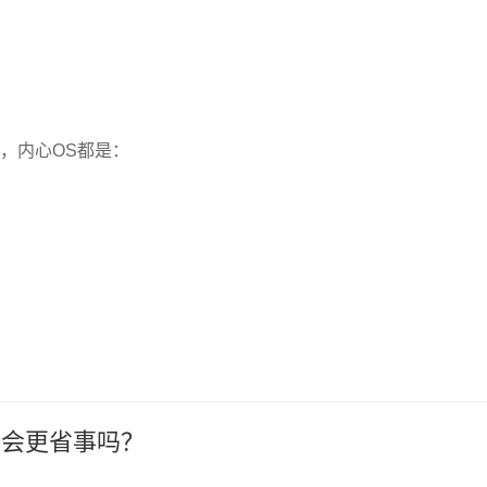
，内心OS都是：
？
的会更省事吗？