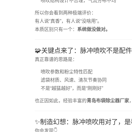
喷吹结构设计不合理，气流分布不均
所以你会看到两种极端评价：
有人说“真香”，有人说“没啥用”。
本质区别只有一个：
系统做没做对。
🧩关键点来了：脉冲喷吹不是配
真正靠谱的思路是：
喷吹参数和粉尘特性匹配
滤袋材质、风速、清灰节奏协同
不是“越猛越好”，而是“刚刚好”
也正因如此，经验丰富的
青岛布袋除尘器厂家
✨制造幻想：脉冲喷吹用对了，是
你会发现👇