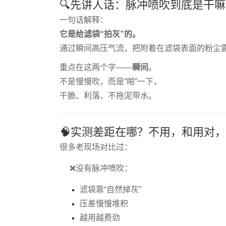
🔍先讲人话：脉冲喷吹到底是干
一句话解释：
它是给滤袋“拍灰”的。
通过瞬间高压气流，把附着在滤袋表面的粉尘震
重点在这两个字——
瞬间
。
不是慢慢吹，而是“啪”一下，
干脆、利落、不拖泥带水。
🧠实测差距在哪？不用，和用对
很多老现场对比过：
❌没有脉冲喷吹：
滤袋靠“自然掉灰”
压差慢慢堆积
越用越费劲