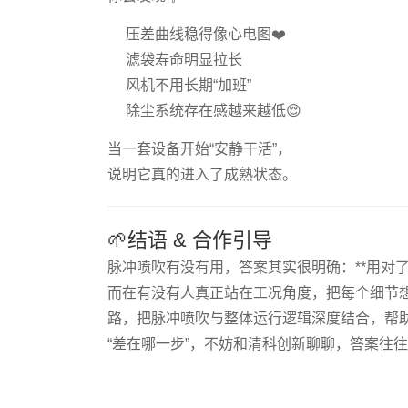
压差曲线稳得像心电图❤️
滤袋寿命明显拉长
风机不用长期“加班”
除尘系统存在感越来越低😌
当一套设备开始“安静干活”，
说明它真的进入了成熟状态。
🌱结语 & 合作引导
脉冲喷吹有没有用，答案其实很明确：**用对
而在有没有人真正站在工况角度，把每个细节
路，把脉冲喷吹与整体运行逻辑深度结合，帮
“差在哪一步”，不妨和清科创新聊聊，答案往