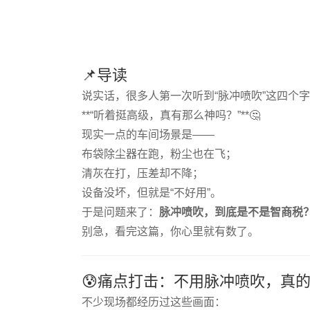
📌导读
说实话，很多人第一次听到“脉冲喷吹”这四个字
**“听着挺高级，真有那么神吗？”**🤔
现实一点的车间场景是——
布袋除尘器在跑，粉尘也在飞；
清灰在打，压差却不降；
设备没坏，但就是“不好用”。
于是问题来了：
脉冲喷吹，到底是不是智商税
别急，看完这篇，你心里就有数了。
😰痛点打击：不用脉冲喷吹，真
不少现场都经历过这些画面：