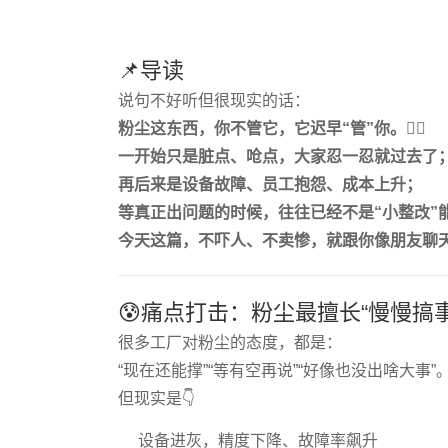
📌导读
说句不好听但很现实的话：
粉尘这东西，你不管它，它迟早“管”你。
😮‍💨
一开始只是脏点、呛点，大家忍一忍就过去了
再后来是设备故障、员工抱怨、成本上升；
等真正出问题的时候，往往已经不是“小整改”
今天这篇，不吓人、不卖惨，就跟你像朋友聊
😰痛点打击：粉尘最擅长“慢慢搞事
很多工厂对粉尘的态度，都是：
“现在还能撑”“等有空再说”“好像也没出啥大事”
但现实是👇
设备进灰，精度下降、故障率飙升