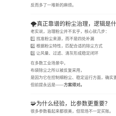
反而多了一堆新的麻烦。
🌪️真正靠谱的粉尘治理，逻辑是
老实说，治理粉尘并不玄乎，核心就几步：
1️⃣ 找准粉尘来源，而不是四处补漏
2️⃣ 根据粉尘特性，匹配合适的除尘方式
3️⃣ 让风量、过滤、清灰形成稳定闭环
在多数工业场景中，
布袋除尘之所以被反复采用，
是因为它在控制细粉尘、稳定运行方面，确实
但前提永远是——
方案得对。
🧩为什么经验，比参数更重要？
很多参数看起来都很美，但现场不一定买账。