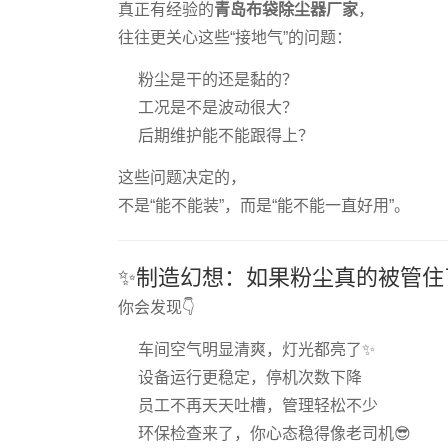
真正有经验的
青岛布袋除尘器厂家
，
往往更关心这些“接地气”的问题：
粉尘是干的还是黏的？
工况是不是波动很大？
后期维护能不能跟得上？
这些问题决定的，
不是“能不能装”，而是“能不能一直好用”。
✨制造幻想：如果粉尘真的被管住
你会发现👇
车间空气明显清爽，灯光都亮了✨
设备运行更稳定，停机次数下降
员工不再天天吐槽，管理轻松不少
环保检查来了，你心态稳得像老司机😎