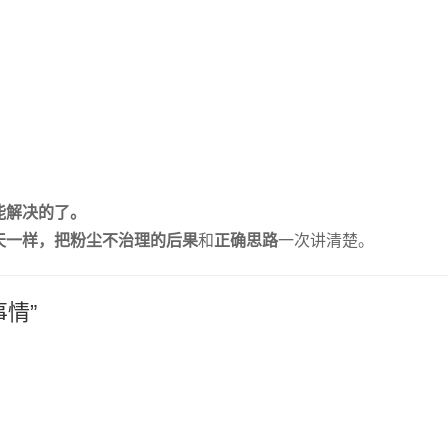
；
能解决的了。
天一样，把
粉尘不治理的后果
和
正确思路
一次讲清楚。
情”
。