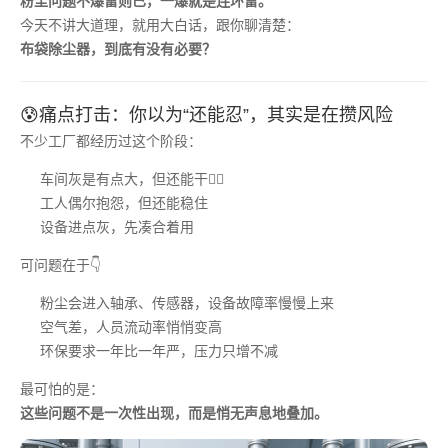
粉尘问题不爆雷则已，一爆就是连环雷。
今天不讲大道理，就用大白话，跟你聊清楚：
布袋除尘器，到底有没有必要？
😰痛点打击：你以为“还能忍”，其实是在攒风险
不少工厂都经历过这个阶段：
车间灰是有点大，但还能干😮‍💨
工人偶尔抱怨，但还能稳住
设备进点灰，先凑合着用
可问题在于👇
粉尘会进入轴承、传感器，设备故障率慢慢上来
空气差，人员流动率悄悄变高
环保要求一年比一年严，压力只增不减
最可怕的是：
这些问题不是一次性出现，而是悄无声息地叠加。