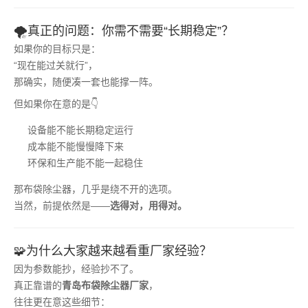
🌪️真正的问题：你需不需要“长期稳定”？
如果你的目标只是：
“现在能过关就行”，
那确实，随便凑一套也能撑一阵。
但如果你在意的是👇
设备能不能长期稳定运行
成本能不能慢慢降下来
环保和生产能不能一起稳住
那布袋除尘器，几乎是绕不开的选项。
当然，前提依然是——
选得对，用得对。
🧩为什么大家越来越看重厂家经验？
因为参数能抄，经验抄不了。
真正靠谱的
青岛布袋除尘器厂家
，
往往更在意这些细节：