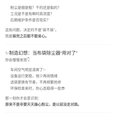
粉尘是细是粗？干的还是黏的？
工况是不是有瞬时高浓度？
后期维护条件是否现实？
这些问题，决定的不是“装不装”，
而是
装完之后能不能省心。
✨制造幻想：当布袋除尘器“用对了”
你会慢慢发现👇
车间空气明显清爽了✨
设备运行更稳，很少再闹情绪
滤袋更换有节奏，不再频繁抢修
环保检查来时，你心态稳得一批😎
那一刻你才会意识到：
原来不是非要天天操心粉尘，是以前没走对路。