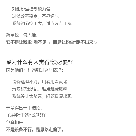
对细粉尘控制能力强
过滤效率稳定，不靠运气
系统调节空间大，适应复杂工况
简单说一句人话：
它不是让粉尘“看不见”，而是让粉尘“跑不出来”。
🧠为什么有人觉得“没必要”？
因为他们往往遇到过这些情况：
设备选型不对，用着用着就堵
清灰逻辑混乱，越用越费钱💸
系统设计太随意，问题反复出现
于是得出一个结论：
“布袋除尘器也就那样。”
但真相是——
不是设备不行，是思路走偏了。