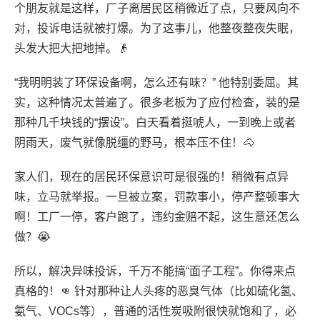
个朋友就是这样，厂子离居民区稍微近了点，只要风向不
对，投诉电话就被打爆。为了这事儿，他整夜整夜失眠，
头发大把大把地掉。👴
“我明明装了环保设备啊，怎么还有味？” 他特别委屈。其
实，这种情况太普遍了。很多老板为了应付检查，装的是
那种几千块钱的“摆设”。白天看着挺唬人，一到晚上或者
阴雨天，废气就像脱缰的野马，根本压不住！🐴
家人们，现在的居民环保意识可是很强的！稍微有点异
味，立马就举报。一旦被立案，罚款事小，停产整顿事大
啊！工厂一停，客户跑了，违约金赔不起，这生意还怎么
做？😭
所以，解决异味投诉，千万不能搞“面子工程”。你得来点
真格的！👊 针对那种让人头疼的恶臭气体（比如硫化氢、
氨气、VOCs等），普通的活性炭吸附很快就饱和了，必