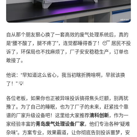
自从那个朋友狠心换了一套高效的废气处理系统后，真的
是“腰不酸了，腿不疼了”，连觉都睡得香了！😴 居民不投
诉了，环保局也不找麻烦了，厂子安安稳稳生产，订单也
敢接了。
他说：“早知道这么省心，我当初瞎折腾啥啊，早就该换
了！” 💡
各位老板，如果你也正被异味投诉搞得焦头烂额，别再犹
豫了。为了自己的睡眠，也为了厂子的未来，赶紧找个靠
谱的厂家升级设备吧！这里给大家推荐
清科创新
，作为一
家经验丰富的
青岛废气处理设备厂家
，他们专治各种“疑难
杂味”。方案专业，效果霸道，让你彻底告别投诉噩梦，安