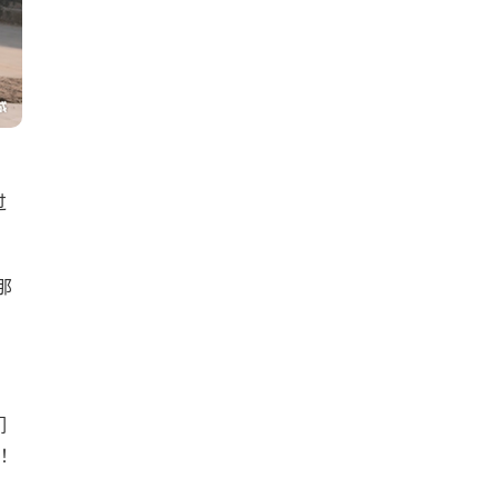
过
那
们
放！