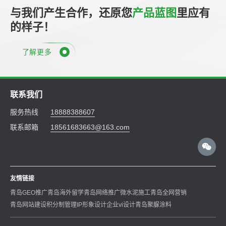
与我们产生合作，还原您
产品蓝图
里应有
的样子！
了解更多
联系我们
服务热线
18888388607
联系邮箱
18561683663@163.com
友情链接
青岛GEO推广
青岛海外留学
青岛网络推广
微水泥施工
青岛全网营销
青岛网站建设
积分制管理
IP形象设计
企业vi设计
青岛聚脲涂料