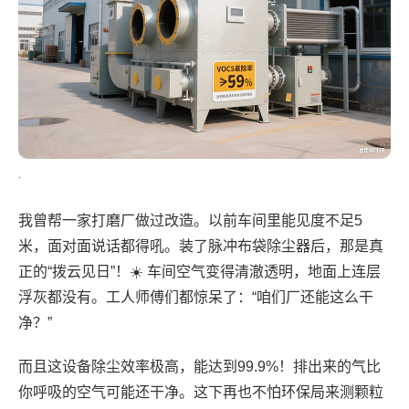
我曾帮一家打磨厂做过改造。以前车间里能见度不足5
米，面对面说话都得吼。装了脉冲布袋除尘器后，那是真
正的“拨云见日”！☀️ 车间空气变得清澈透明，地面上连层
浮灰都没有。工人师傅们都惊呆了：“咱们厂还能这么干
净？”
而且这设备除尘效率极高，能达到99.9%！排出来的气比
你呼吸的空气可能还干净。这下再也不怕环保局来测颗粒