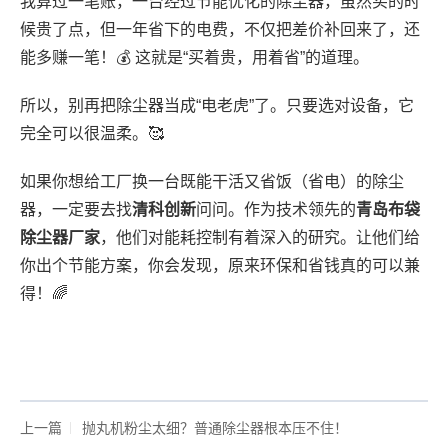
我算过一笔账，一台经过节能优化的除尘器，虽然买的时
候贵了点，但一年省下的电费，不仅把差价补回来了，还
能多赚一笔！💰 这就是“买着贵，用着省”的道理。
所以，别再把除尘器当成“电老虎”了。只要选对设备，它
完全可以很温柔。🥰
如果你想给工厂换一台既能干活又省饭（省电）的除尘
器，一定要去找
清科创新
问问。作为技术领先的
青岛布袋
除尘器厂家
，他们对能耗控制有着深入的研究。让他们给
你出个节能方案，你会发现，原来环保和省钱真的可以兼
得！🌈
上一篇
抛丸机粉尘太细？普通除尘器根本压不住！