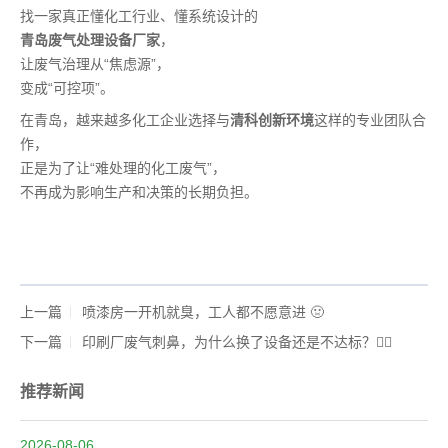
找一家真正懂化工行业、懂系统设计的
青岛废气处理设备厂家
，
让废气治理从“焦虑源”，
变成“可控项”。
在青岛，越来越多化工企业选择与
清科创新环境
这样的专业团队合
作，
正是为了让“难处理的化工废气”，
不再成为影响生产和决策的长期负担。
上一篇
喷漆房一开机就臭，工人都不愿意进 🤢
下一篇
印刷厂废气刺鼻，为什么换了设备还是不达标？😵‍💫
推荐新闻
2026-08-06