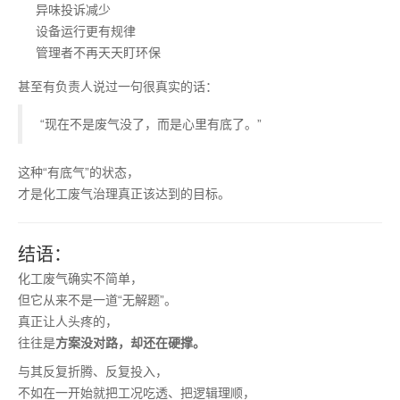
异味投诉减少
设备运行更有规律
管理者不再天天盯环保
甚至有负责人说过一句很真实的话：
“现在不是废气没了，而是心里有底了。”
这种“有底气”的状态，
才是化工废气治理真正该达到的目标。
结语：
化工废气确实不简单，
但它从来不是一道“无解题”。
真正让人头疼的，
往往是
方案没对路，却还在硬撑。
与其反复折腾、反复投入，
不如在一开始就把工况吃透、把逻辑理顺，