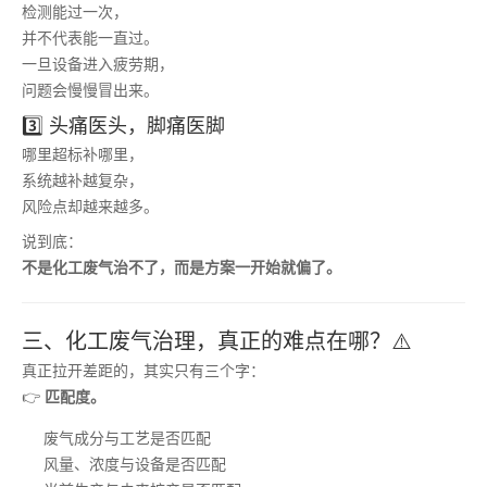
检测能过一次，
并不代表能一直过。
一旦设备进入疲劳期，
问题会慢慢冒出来。
3️⃣ 头痛医头，脚痛医脚
哪里超标补哪里，
系统越补越复杂，
风险点却越来越多。
说到底：
不是化工废气治不了，而是方案一开始就偏了。
三、化工废气治理，真正的难点在哪？⚠️
真正拉开差距的，其实只有三个字：
👉
匹配度。
废气成分与工艺是否匹配
风量、浓度与设备是否匹配