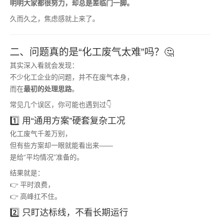
明明大家都很努力，却总是差临门一脚。
久而久之，焦虑感就上来了。
二、问题真的是“化工废气太难”吗？🤔
其实深入看就会发现：
不少化工企业的问题，并不在废气本身，
而在
最初的处理思路
。
常见几个误区，你可能也遇到过👇
1️⃣ 用“通用方案”硬套复杂工况
化工废气千差万别，
但有些方案却一眼就能看出来——
是给“平均情况”准备的。
结果就是：
👉 平时浪费，
👉 高峰扛不住。
2️⃣ 只盯达标线，不看长期运行