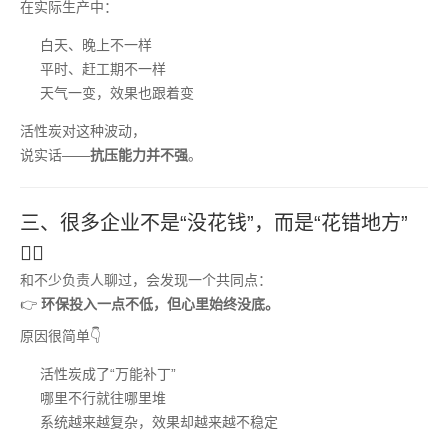
在实际生产中：
白天、晚上不一样
平时、赶工期不一样
天气一变，效果也跟着变
活性炭对这种波动，
说实话——
抗压能力并不强
。
三、很多企业不是“没花钱”，而是“花错地方”
😮‍💨
和不少负责人聊过，会发现一个共同点：
👉
环保投入一点不低，但心里始终没底。
原因很简单👇
活性炭成了“万能补丁”
哪里不行就往哪里堆
系统越来越复杂，效果却越来越不稳定