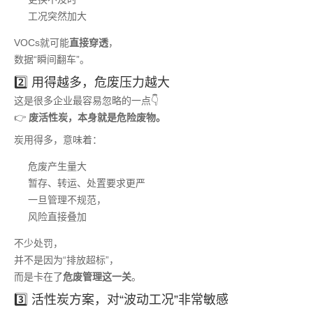
工况突然加大
VOCs就可能
直接穿透
，
数据“瞬间翻车”。
2️⃣ 用得越多，危废压力越大
这是很多企业最容易忽略的一点👇
👉
废活性炭，本身就是危险废物。
炭用得多，意味着：
危废产生量大
暂存、转运、处置要求更严
一旦管理不规范，
风险直接叠加
不少处罚，
并不是因为“排放超标”，
而是卡在了
危废管理这一关
。
3️⃣ 活性炭方案，对“波动工况”非常敏感