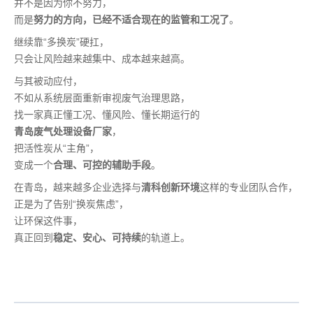
并不是因为你不努力，
而是
努力的方向，已经不适合现在的监管和工况了
。
继续靠“多换炭”硬扛，
只会让风险越来越集中、成本越来越高。
与其被动应付，
不如从系统层面重新审视废气治理思路，
找一家真正懂工况、懂风险、懂长期运行的
青岛废气处理设备厂家
，
把活性炭从“主角”，
变成一个
合理、可控的辅助手段
。
在青岛，越来越多企业选择与
清科创新环境
这样的专业团队合作，
正是为了告别“换炭焦虑”，
让环保这件事，
真正回到
稳定、安心、可持续
的轨道上。