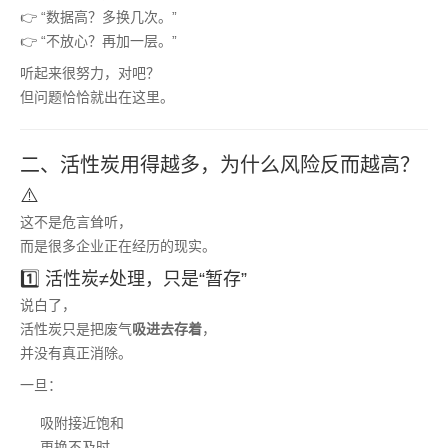
👉 “数据高？多换几次。”
👉 “不放心？再加一层。”
听起来很努力，对吧？
但问题恰恰就出在这里。
二、活性炭用得越多，为什么风险反而越高？
⚠️
这不是危言耸听，
而是很多企业正在经历的现实。
1️⃣ 活性炭≠处理，只是“暂存”
说白了，
活性炭只是把废气
吸进去存着
，
并没有真正消除。
一旦：
吸附接近饱和
更换不及时