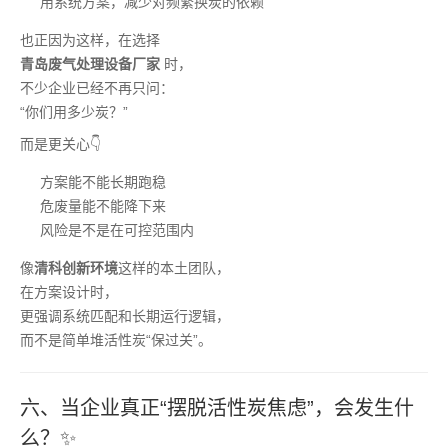
用系统方案，减少对频繁换炭的依赖
也正因为这样，在选择
青岛废气处理设备厂家
时，
不少企业已经不再只问：
“你们用多少炭？”
而是更关心👇
方案能不能长期跑稳
危废量能不能降下来
风险是不是在可控范围内
像
清科创新环境
这样的本土团队，
在方案设计时，
更强调系统匹配和长期运行逻辑，
而不是简单堆活性炭“保过关”。
六、当企业真正“摆脱活性炭焦虑”，会发生什
么？✨