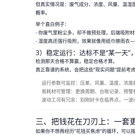
但真实情况是：废气成分、浓度、风量、温湿度
概率。
举个直白例子：
- 你废气里粉尘多，却不做预处理，后端吸附材
- 湿度高还强行吸附，效果就像用纸巾擦雨衣—
3）稳定运行：达标不是“某一天”，
检测那天合格不算赢，稳定合格才算。
真正靠谱的系统，会把这些“现实问题”提前考
运行参数可监控：压差、风量、温度、浓度
易耗材可管理：更换周期、台账记录、预警
波动工况有冗余：别刚好卡在临界点，一波
三、把钱花在刀刃上：一套更
如果你不想再经历“花钱买焦虑”的循环，可以