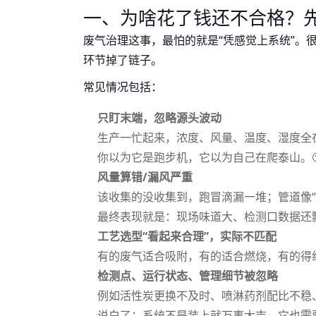
一、为啥花了钱还不合格？先
废气治理这事，最怕的就是“凭感觉上系统”。
环节掉了链子。
常见情况包括：
只盯末端，忽略源头波动
生产一忙起来，浓度、风量、温度、湿度全
你以为它是跑步机，它以为自己在爬泰山。
风量算错/漏风严重
该收集的没收集到，跑冒滴漏一堆；管道像“
最终表现就是：现场味道大、检测口数据还
工艺选型“看起来合理”，实际不匹配
有的废气适合吸附，有的适合燃烧，有的得
检测点、运行状态、管理细节被忽略
例如活性炭更换不及时、喷淋药剂配比不稳
说白了：系统不是装上就万事大吉，它也需要“吃