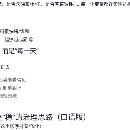
、是否含油雾/粉尘、是否有腐蚀性……每一个变量都在影响达
料很快堵/饱和
—越擦越心累 😵
而是“每一天”
虑进去：
趋势能看得见
机制能跟上
动就超标
“稳”的治理思路（口语版）
按这个顺序排查/优化：