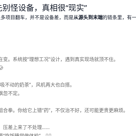
别怪设备，真相很“现实”
很多项目翻车，并不是设备差，而是
从源头到末端
的链条里，有
在变。系统按“理想工况”设计，遇到真实现场就顶不住。

吸不动的奶茶”，风机再大也白搭。
飘忽不定。
组合拳。你给它上错“药”，不仅治不好，还可能更贵更麻烦。
、压差上来了不处理……
饭睡觉做体检”。😮‍💨