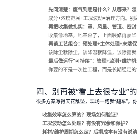
先问清楚：废气到底是什么？从哪来？怎
成分+浓度范围+工况波动=治理方向。别
再把收集做扎实：罩、风量、管道、密封
收集像地基，地基歪了，上面装修再豪华
再谈工艺组合：预处理+主体处理+末端
该除尘就除尘，该降温就降温，该除雾就
最后做运行“可持续”：管理+监测+维护
你要的不是一次性工程，而是长期稳定的“
四、别再被“看上去很专业”
很多方案写得天花乱坠，现场一跑就“翻车”。
收集效率怎么算的？现场如何验证？
工况波动怎么处理？有没有冗余和保护？
耗材/维护周期怎么定？后期成本有没有说