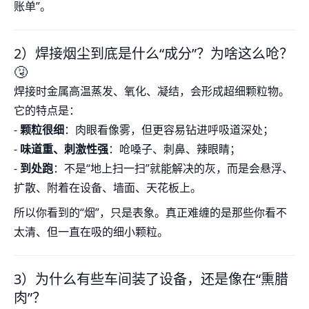
账单”。
2）焊接烟尘到底是什么“成分”？为啥这么呛？
🤧
焊接时金属高温蒸发、氧化、凝结，会形成超细颗粒物。
它的特点是：
-
颗粒很细
：肉眼看像雾，但更容易钻进呼吸道深处；
-
味道重、刺激性强
：呛嗓子、刺鼻、辣眼睛；
-
到处跑
：不是“地上扫一扫”就能解决的灰，而是会悬浮、
扩散、附着在设备、墙面、天花板上。
所以你看到的“烟”，只是表象。真正难缠的是那些你看不
太清、但一直在吸的细小颗粒。
3）为什么有些车间装了设备，还是像在“熏腊
肉”？