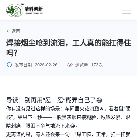
返回
焊接烟尘呛到流泪，工人真的能扛得住
吗？
发布日期
2026-02-26
浏览量
173次
导读：别再用“忍一忍”糊弄自己了😷
你有没有见过这样的场景：车间里火花四溅🔥，看着挺“硬
核”，结果下一秒——一股黑灰烟直接糊脸，喉咙发紧、眼
睛刺痛，眼泪不争气地流下来😭。
更离谱的是，有人还会来一句：“焊工嘛，正常，扛一扛就