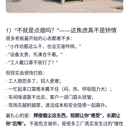
1）“不就是点烟吗？”——这焦虑真不是矫情
很多老板最开始的心态都差不多：
- “小作坊都这么干，也没见谁咋样。”
- “设备太贵，先凑合干着。”
- “工人戴口罩不就行了？”
但现实会很快打脸：
- 工人抱怨多了，招人更难；
- 一忙起来口罩根本戴不住（闷、热、呼吸阻力大）；
- 车间味道散不出去，客户一进门眉头就皱；
- 现场灰越积越厚，清洁成本和安全隐患一起飙升。
最扎心的是：
焊接烟尘这东西，短期让你“难受”，长期让
你“后悔”。
不是危言耸听，是很多工厂真实发生过的“慢性