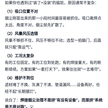
如果你也遇到过“装了≈没装”的尴尬，原因通常不复杂：
（1）吸口位置不对
烟尘刚冒出来的那一小段时间最容易被抓住。吸口离焊点
太远、角度不对，烟尘就先扩散了。
（2）风量风压选错
风量不够抓不住，风压不够拉不动；选型一拍脑门，后面
就只能“靠运气”。
（3）工况太复杂
有的工位固定，有的工位到处跑；有的焊接量大，有的断
断续续。方案如果“一套打天下”，效果往往就“一言难尽”。
（4）维护不到位
滤材堵了不换、灰满了不清、管道漏风……设备再好，也
经不起“长期摆烂”。
说白了：
焊接烟尘治理不是拼“有没有设备”，而是拼“系统
是不是对路”。
💡