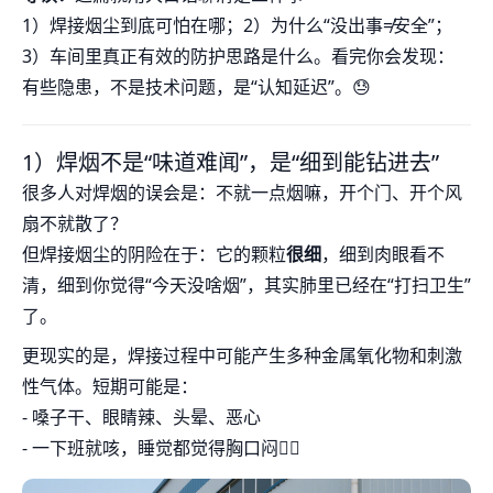
1）焊接烟尘到底可怕在哪；2）为什么“没出事≠安全”；
3）车间里真正有效的防护思路是什么。看完你会发现：
有些隐患，不是技术问题，是“认知延迟”。😓
1）焊烟不是“味道难闻”，是“细到能钻进去”
很多人对焊烟的误会是：不就一点烟嘛，开个门、开个风
扇不就散了？
但焊接烟尘的阴险在于：它的颗粒
很细
，细到肉眼看不
清，细到你觉得“今天没啥烟”，其实肺里已经在“打扫卫生”
了。
更现实的是，焊接过程中可能产生多种金属氧化物和刺激
性气体。短期可能是：
- 嗓子干、眼睛辣、头晕、恶心
- 一下班就咳，睡觉都觉得胸口闷😵‍💫