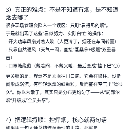
3）真正的难点：不是不知道有烟，是不知道
烟去哪了
很多现场管理会陷入一个误区：只盯“看得见的烟”。
于是就出现了这些“看似努力、实际白忙”的操作：
- 开大功率风扇对着人吹（人更冷了，烟还在车间转圈）
- 只靠自然通风（天气一闷，直接“蒸桑拿+吸烟”双重暴
击）
- 口罩随缘戴（戴着闷，不戴又呛，最后变成“挂下巴”😶）
更关键的是：焊烟不是乖乖往门口跑，它会在梁柱、设备
间形成涡流；有些轻飘飘的细颗粒，反而能在空气里“漂很
久”。你以为散了，其实只是分布更均匀了——从“局部浓
烟”升级成“全员共享”。
4）把逻辑捋顺：控焊烟，核心就两句话
如果用一句人话总结焊烟治理的思路，那就是：