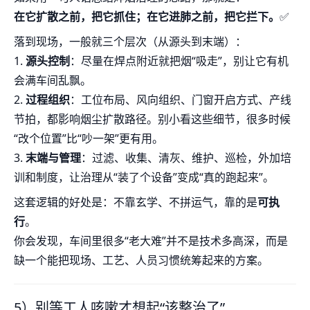
在它扩散之前，把它抓住；在它进肺之前，把它拦下。
✅
落到现场，一般就三个层次（从源头到末端）：
1.
源头控制
：尽量在焊点附近就把烟“吸走”，别让它有机
会满车间乱飘。
2.
过程组织
：工位布局、风向组织、门窗开启方式、产线
节拍，都影响烟尘扩散路径。别小看这些细节，很多时候
“改个位置”比“吵一架”更有用。
3.
末端与管理
：过滤、收集、清灰、维护、巡检，外加培
训和制度，让治理从“装了个设备”变成“真的跑起来”。
这套逻辑的好处是：不靠玄学、不拼运气，靠的是
可执
行
。
你会发现，车间里很多“老大难”并不是技术多高深，而是
缺一个能把现场、工艺、人员习惯统筹起来的方案。
5）别等工人咳嗽才想起“该整治了”