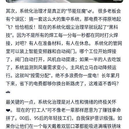
其次，系统化治理才是真正的“节能狂魔”🌿。 很多老板会
有个误区：搞一套这么大的集中系统，那电费不得原地起
飞？恰恰相反！现在的系统化烟尘治理早就玩起了“黑科
技”。因为不是所有的焊工每一分每一秒都在同时打火焊
接，对吧？有人在准备材料，有人在休息。 系统化的管网
里可以装上智能变频器和自动阀门。哪个工位开始焊接
了，阀门自动打开，风机自动提速；如果一半的人去吃饭
了，系统监测到风量需求变小，主风机立马自动降频运
行。这就叫“按需分配”，绝不多浪费你一度电！长年累月
下来，省下的电费都够你换台新路虎了，这难道不香吗？
🚗
最关键的一点，系统化治理是对人性和情绪的终极关怀
❤️。 现在的“打工人”可不像老一辈那样愿意为了赚钱拿命
拼了。00后、95后的年轻技工们，自我保护意识极强。如
果你让他们在一个每天戴着双层口罩都能吸进满嘴铁锈味