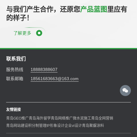
与我们产生合作，还原您
产品蓝图
里应有
的样子！
了解更多
联系我们
服务热线
18888388607
联系邮箱
18561683663@163.com
友情链接
青岛GEO推广
青岛海外留学
青岛网络推广
微水泥施工
青岛全网营销
青岛网站建设
积分制管理
IP形象设计
企业vi设计
青岛聚脲涂料