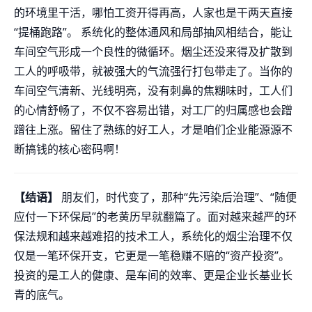
的环境里干活，哪怕工资开得再高，人家也是干两天直接
“提桶跑路”。 系统化的整体通风和局部抽风相结合，能让
车间空气形成一个良性的微循环。烟尘还没来得及扩散到
工人的呼吸带，就被强大的气流强行打包带走了。当你的
车间空气清新、光线明亮，没有刺鼻的焦糊味时，工人们
的心情舒畅了，不仅不容易出错，对工厂的归属感也会蹭
蹭往上涨。留住了熟练的好工人，才是咱们企业能源源不
断搞钱的核心密码啊！
【结语】
朋友们，时代变了，那种“先污染后治理”、“随便
应付一下环保局”的老黄历早就翻篇了。面对越来越严的环
保法规和越来越难招的技术工人，系统化的烟尘治理不仅
仅是一笔环保开支，它更是一笔稳赚不赔的“资产投资”。
投资的是工人的健康、是车间的效率、更是企业长基业长
青的底气。