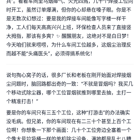
兵”。看着车间里乌烟瘴气、火光四溅，几十个焊接工位同
时开工，虽然订单爆满，但你的心却悬在嗓子眼。你是不
是无数次幻想过：要是我的焊接车间能像写字楼一样干
净，工人们每天高高兴兴上班，环保检查人员来了直接竖
大拇指，那该有多爽？✨ 醒醒朋友，这绝对不是白日梦！
今天咱们就来唠唠，为什么车间工位越多，这烟尘治理反
而越不能“头痛医头”，必须得搞系统化！
说句掏心窝子的话，很多厂长和老板在刚开始面对焊接烟
尘问题时，脑回路都出奇的一致：“不就是冒烟吗？我买几
个移动式除尘器，哪个工位冒烟就推到哪里去抽，主打一
个精准打击！”
要是你的车间只有三五个工位，这种“打游击”的办法确实
没毛病。但兄弟，你的车间现在有二三十个甚至上百个工
位啊！你想象一下那个画面：几十个工位旁边全塞着一个
个像大号垃圾桶一样的单机除尘设备，满地都是乱七八糟