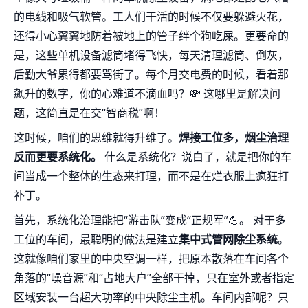
的电线和吸气软管。工人们干活的时候不仅要躲避火花，
还得小心翼翼地防着被地上的管子绊个狗吃屎。更要命的
是，这些单机设备滤筒堵得飞快，每天清理滤筒、倒灰，
后勤大爷累得都要骂街了。每个月交电费的时候，看着那
飙升的数字，你的心难道不滴血吗？💸 这哪里是解决问
题，这简直是在交“智商税”啊！
这时候，咱们的思维就得升维了。
焊接工位多，烟尘治理
反而更要系统化。
什么是系统化？说白了，就是把你的车
间当成一个整体的生态来打理，而不是在烂衣服上疯狂打
补丁。
首先，系统化治理能把“游击队”变成“正规军”💪。 对于多
工位的车间，最聪明的做法是建立
集中式管网除尘系统
。
这就像咱们家里的中央空调一样，把原本散落在车间各个
角落的“噪音源”和“占地大户”全部干掉，只在室外或者指定
区域安装一台超大功率的中央除尘主机。车间内部呢？只