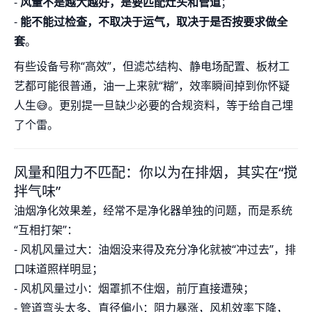
-
风量不是越大越好，是要匹配灶头和管道
；
-
能不能过检查，不取决于运气，取决于是否按要求做全
套
。
有些设备号称“高效”，但滤芯结构、静电场配置、板材工
艺都可能很普通，油一上来就“糊”，效率瞬间掉到你怀疑
人生😅。更别提一旦缺少必要的合规资料，等于给自己埋
了个雷。
风量和阻力不匹配：你以为在排烟，其实在“搅
拌气味”
油烟净化效果差，经常不是净化器单独的问题，而是系统
“互相打架”：
- 风机风量过大：油烟没来得及充分净化就被“冲过去”，排
口味道照样明显；
- 风机风量过小：烟罩抓不住烟，前厅直接遭殃；
- 管道弯头太多、直径偏小：阻力暴涨，风机效率下降，