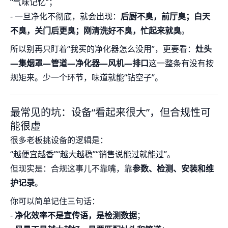
“气味记忆”；
- 一旦净化不彻底，就会出现：
后厨不臭，前厅臭；白天
不臭，关门后更臭；刚清洗好不臭，忙起来就臭
。
所以别再只盯着“我买的净化器怎么没用”，更要看：
灶头
—集烟罩—管道—净化器—风机—排口
这一整条有没有按
规矩来。少一个环节，味道就能“钻空子”。
最常见的坑：设备“看起来很大”，但合规性可
能很虚
很多老板挑设备的逻辑是：
“越便宜越香”“越大越稳”“销售说能过就能过”。
但现实是：合规这事儿不靠嘴，靠
参数、检测、安装和维
护记录
。
你可以简单记住三句话：
-
净化效率不是宣传语，是检测数据
；