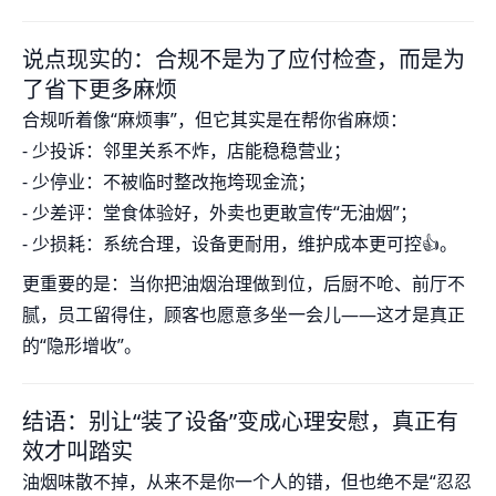
说点现实的：合规不是为了应付检查，而是为
了省下更多麻烦
合规听着像“麻烦事”，但它其实是在帮你省麻烦：
- 少投诉：邻里关系不炸，店能稳稳营业；
- 少停业：不被临时整改拖垮现金流；
- 少差评：堂食体验好，外卖也更敢宣传“无油烟”；
- 少损耗：系统合理，设备更耐用，维护成本更可控👍。
更重要的是：当你把油烟治理做到位，后厨不呛、前厅不
腻，员工留得住，顾客也愿意多坐一会儿——这才是真正
的“隐形增收”。
结语：别让“装了设备”变成心理安慰，真正有
效才叫踏实
油烟味散不掉，从来不是你一个人的错，但也绝不是“忍忍