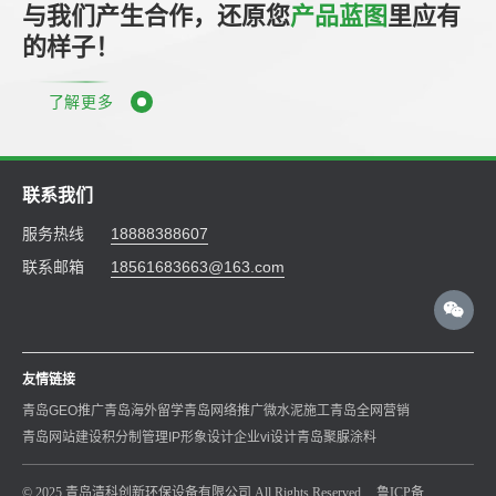
与我们产生合作，还原您
产品蓝图
里应有
的样子！
了解更多
联系我们
服务热线
18888388607
联系邮箱
18561683663@163.com
友情链接
青岛GEO推广
青岛海外留学
青岛网络推广
微水泥施工
青岛全网营销
青岛网站建设
积分制管理
IP形象设计
企业vi设计
青岛聚脲涂料
© 2025 青岛清科创新环保设备有限公司 All Rights Reserved.
鲁ICP备