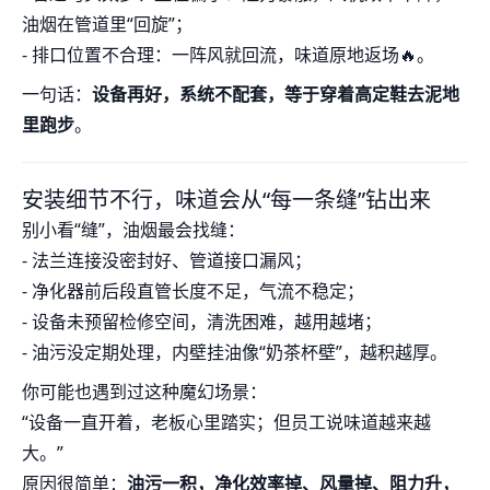
油烟在管道里“回旋”；
- 排口位置不合理：一阵风就回流，味道原地返场🔥。
一句话：
设备再好，系统不配套，等于穿着高定鞋去泥地
里跑步
。
安装细节不行，味道会从“每一条缝”钻出来
别小看“缝”，油烟最会找缝：
- 法兰连接没密封好、管道接口漏风；
- 净化器前后段直管长度不足，气流不稳定；
- 设备未预留检修空间，清洗困难，越用越堵；
- 油污没定期处理，内壁挂油像“奶茶杯壁”，越积越厚。
你可能也遇到过这种魔幻场景：
“设备一直开着，老板心里踏实；但员工说味道越来越
大。”
原因很简单：
油污一积，净化效率掉、风量掉、阻力升，