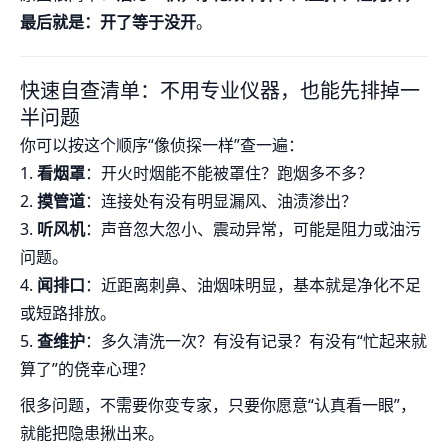
最后就是：开了等于没开
。
快速自查清单：不用专业仪器，也能先排掉一
半问题
你可以按这个顺序“像侦探一样”查一遍：
1.
看烟罩
：开火时烟能不能被罩住？跑烟多不多？
2.
摸管道
：连接处有没有明显漏风、油渍渗出？
3.
听风机
：声音忽大忽小、震动异常，可能是阻力或油污
问题。
4.
闻排口
：近距离刺鼻、油烟味明显，基本就是净化不足
或短路排放。
5.
查维护
：多久清洗一次？有没有记录？有没有“忙起来就
算了”的侥幸心理？
很多问题，不需要你变专家，只要你愿意“认真看一眼”，
就能把隐患揪出来。