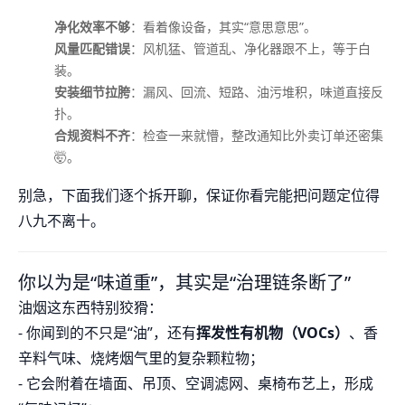
净化效率不够
：看着像设备，其实“意思意思”。
风量匹配错误
：风机猛、管道乱、净化器跟不上，等于白
装。
安装细节拉胯
：漏风、回流、短路、油污堆积，味道直接反
扑。
合规资料不齐
：检查一来就懵，整改通知比外卖订单还密集
🤯。
别急，下面我们逐个拆开聊，保证你看完能把问题定位得
八九不离十。
你以为是“味道重”，其实是“治理链条断了”
油烟这东西特别狡猾：
- 你闻到的不只是“油”，还有
挥发性有机物（VOCs）
、香
辛料气味、烧烤烟气里的复杂颗粒物；
- 它会附着在墙面、吊顶、空调滤网、桌椅布艺上，形成