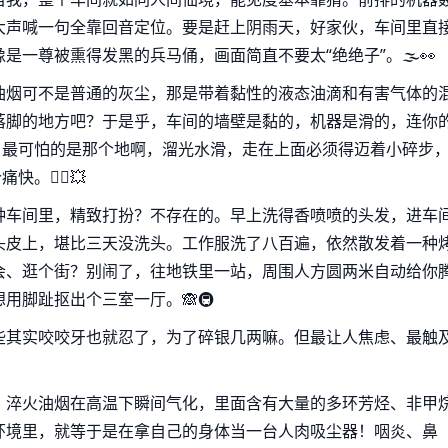
大声喊一句全靠回音定位。要是赶上阴雨天，好家伙，车间里直
一尊被熏得发黑的兵马俑，画面简直不要太“绝绝子”。🌫️👀
油烟可不是普通的灰尘，那是带着黏性的液态油滴和有害气体的
落脚的地方吧？于是乎，车间的墙壁是黏的，机器是滑的，连你
。最可怕的是那个地啊，溜光水滑，走在上面必须得迈着小碎步
🤸‍♂️💥
种车间里，精致打扮？不存在的。早上洗得香喷喷的头发，进车
头皮上，堪比三天没洗头。工作服洗了八百遍，依然散发着一种
会、逛个街？别闹了，往地铁里一站，周围人方圆两米自动给你
用脚趾抠出个三室一厅。🙈🚇
些其实咬咬牙也就忍了，为了碎银几两嘛。但最让人焦虑、最触
！淬火油烟在高温下瞬间气化，里面含有大量的多环芳烃、非甲
环境里，就等于是在拿自己的身体当一台人肉吸尘器！咽炎、鼻