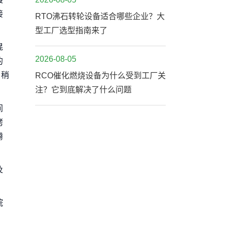
接
RTO沸石转轮设备适合哪些企业？大
型工厂选型指南来了
混
2026-08-05
的
，稍
RCO催化燃烧设备为什么受到工厂关
注？它到底解决了什么问题
间
烤
腾
及
烷