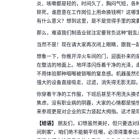
炎、咳嗽都是轻的，时间久了，胸闷气短，各种
猝死，谁愿意在工作岗位上用命换钱啊？这哪
有什么意义？想到这里，是不是觉得手里的窝囊费
那么，难道我们制造业就注定要背负这种“脏乱
当然不是！现在请大家再次闭上眼睛，跟我一
想象一下，你推开淬火车间的门，迎面扑来的
在整洁的地面上。地坪漆闪烁着干净的光泽，
不用体验那种咽喉被锁喉的窒息感。机器虽然
强大的设备直接吸走、过滤，消失得无影无踪。
你穿着干净的工作服，下班后甚至不用洗头换
焦虑，没有职业病的阴霾，大家的心情都是愉
来参观更是对企业的实力竖起大拇指。这才是现
【结语】
朋友们，幻想虽然美好，但只要选对
间刺客”，咱们绝不能躺平任嘲，必须得重拳