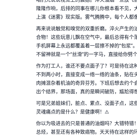
隆隆作响，后排的同事在哪儿你根本看不见，
上演《迷雾》现实版。雾气腾腾中，每个人都像是
再来说说触觉和嗅觉的双重折磨。淬火产生的
合物！这些玩意儿飘在空气中，最后总得有个
手机屏幕上永远都覆盖着一层擦不掉的“包浆”
不留神就是一个“丝滑”的一字马，直接给你劈个痛快。
作为打工人，谁还不要点面子了？可是待在这
不到两小时，直接变成一绺一绺的油条，贴在
肉摊混杂着机油的奇异芬芳。下班后想去约个
出个结界，那场面，真的是瞬间破防，尴尬得想
可是兄弟姐妹们，脏点、累点、没面子点，这
灵魂痛点的是什么？是健康啊！⚠️
你以为吸进去的只是普通的油烟吗？大错特错
总烃，甚至还有各种致癌物。天天待在这样的