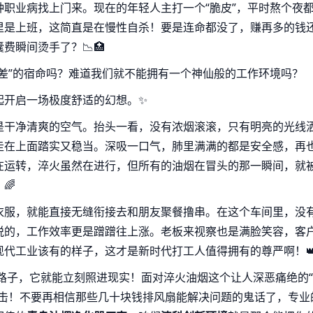
职业病找上门来。现在的年轻人主打一个“脆皮”，平时熬个夜
里是上班，这简直是在慢性自杀！要是连命都没了，赚再多的钱
瞬间烫手了？📉🏥
差”的宿命吗？难道我们就不能拥有一个神仙般的工作环境吗？
起开启一场极度舒适的幻想。✨
是干净清爽的空气。抬头一看，没有浓烟滚滚，只有明亮的光线
走在上面踏实又稳当。深吸一口气，肺里满满的都是安全感，再
在运转，淬火虽然在进行，但所有的油烟在冒头的那一瞬间，就
🌈
衣服，就能直接无缝衔接去和朋友聚餐撸串。在这个车间里，没
悦的，工作效率更是蹭蹭往上涨。老板来视察也是满脸笑容，客
代工业该有的样子，这才是新时代打工人值得拥有的尊严啊！
路子，它就能立刻照进现实！面对淬火油烟这个让人深恶痛绝的“
出击！不要再相信那些几十块钱排风扇能解决问题的鬼话了，专业