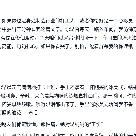
。如果你也是身处制造行业的打工人，或者你恰好是一个心疼员
之中抽出三分钟看完这篇文章。你是否每天一踏入车间，就仿佛
搞得像在修仙渡劫。今天咱们就来灵魂拷问一下：车间里的淬火
方高能，句句扎心，如果你看哭了，别怕，隔着屏幕我给你递纸
你早晨元气满满地打卡上班，手里还拿着一杯刚买的冰美式，结
一股刺鼻、辛辣、夹杂着焦糊味的浓烟直扑面门。那一瞬间，你
一阵猛烈地咳嗽。咳得眼泪都出来了，手里的冰美式瞬间就不香
的油花……☕️🤢
朋友们肯定秒懂，那种痛，绝对是纯纯的“工伤”！
自我，整个车间就如同人间仙境，能见度基本靠猜。前排的机器