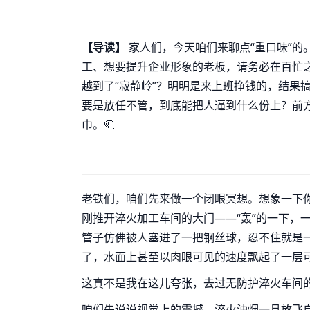
【导读】
家人们，今天咱们来聊点“重口味”的
工、想要提升企业形象的老板，请务必在百忙
越到了“寂静岭”？明明是来上班挣钱的，结果
要是放任不管，到底能把人逼到什么份上？前
巾。🧻
老铁们，咱们先来做一个闭眼冥想。想象一下
刚推开淬火加工车间的大门——“轰”的一下，
管子仿佛被人塞进了一把钢丝球，忍不住就是
了，水面上甚至以肉眼可见的速度飘起了一层可疑
这真不是我在这儿夸张，去过无防护淬火车间的
咱们先说说视觉上的震撼。淬火油烟一旦放飞