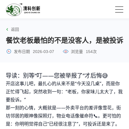
返回
餐饮老板最怕的不是没客人，是被投诉
发布日期
2026-03-07
浏览量
154次
导读：别等“叮——您被举报了”才后悔😅
开店这事儿吧，最扎心的从来不是“今天没几桌”，而是你
正忙得飞起，突然收到一句：“老板，你家味儿太大了，我
要投诉。”
那一刻的心情，大概就是——外卖平台的差评像雪花，街
坊邻居的眼神像探照灯，物业电话像催命符📞。更可怕的
是：你明明觉得自己“已经很注意了”，可投诉还是来了。