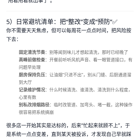
“用着用着就出事了”。
5）日常避坑清单：把“整改”变成“预防”✅
你不需要天天焦虑，但可以每周花一点点时间，把风险按
下去：
固定清洗节奏
：别等闻到味儿才想起清洗，那时已经晚了
高峰前做检查
：开餐前听听风机声音、看一眼管道接口，有
问题早处理
厨房保持负压
：让油烟“只进不出”，别从门缝、后厨通道溜
到大厅
记录维护情况
：什么时候清洗、谁清洗、清洗到什么程度，
心里有数
别私改排烟路径
：临时改管道、加弯头、堵一截，这种操作
很容易把系统搞崩
很多店一开始其实是达标的，后来“忙起来就顾不上”，于
是系统一点点变差，直到某天被投诉，才发现自己早就踩