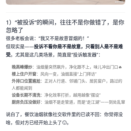
1）“被投诉”的瞬间，往往不是你做错了，是你
忽略了
很多老板会说：“我又不是故意冒烟的！”
但现实是——
投诉不看你是不是故意，只看别人是不是难
受
。尤其是这几类场景，简直是“投诉触发器”：
晚高峰爆炒
：油烟量突然飙升，净化跟不上，味儿冲出门口🔥
楼上住户开窗
：风向一变，油烟直接“上门拜访”
外排口位置尴尬
：正对人行道、邻铺门头、居民窗户，路过的
人都能闻到
设备长期不清洗
：净化效率打折，越用越像“摆设”
厨房负压没做好
：油烟不是走管道，而是“走江湖”——到处乱窜
说白了，餐饮油烟就像社交软件里的已读不回：你觉得没
啥，但对方已经开始上头了🙂。