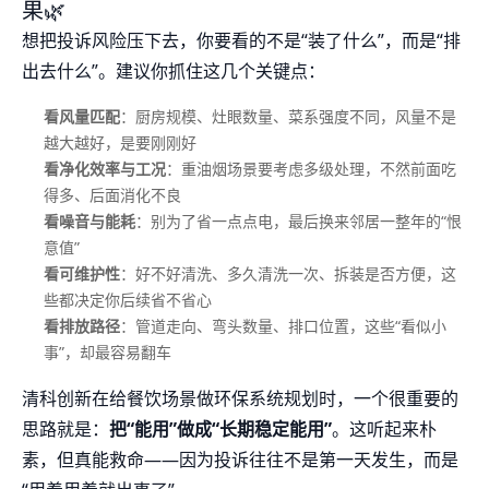
果🌿
想把投诉风险压下去，你要看的不是“装了什么”，而是“排
出去什么”。建议你抓住这几个关键点：
看风量匹配
：厨房规模、灶眼数量、菜系强度不同，风量不是
越大越好，是要刚刚好
看净化效率与工况
：重油烟场景要考虑多级处理，不然前面吃
得多、后面消化不良
看噪音与能耗
：别为了省一点点电，最后换来邻居一整年的“恨
意值”
看可维护性
：好不好清洗、多久清洗一次、拆装是否方便，这
些都决定你后续省不省心
看排放路径
：管道走向、弯头数量、排口位置，这些“看似小
事”，却最容易翻车
清科创新在给餐饮场景做环保系统规划时，一个很重要的
思路就是：
把“能用”做成“长期稳定能用”
。这听起来朴
素，但真能救命——因为投诉往往不是第一天发生，而是