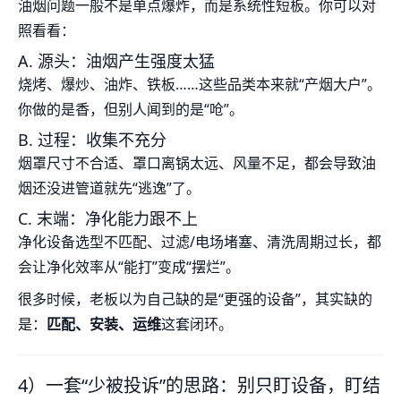
油烟问题一般不是单点爆炸，而是系统性短板。你可以对
照看看：
A. 源头：油烟产生强度太猛
烧烤、爆炒、油炸、铁板……这些品类本来就“产烟大户”。
你做的是香，但别人闻到的是“呛”。
B. 过程：收集不充分
烟罩尺寸不合适、罩口离锅太远、风量不足，都会导致油
烟还没进管道就先“逃逸”了。
C. 末端：净化能力跟不上
净化设备选型不匹配、过滤/电场堵塞、清洗周期过长，都
会让净化效率从“能打”变成“摆烂”。
很多时候，老板以为自己缺的是“更强的设备”，其实缺的
是：
匹配、安装、运维
这套闭环。
4）一套“少被投诉”的思路：别只盯设备，盯结