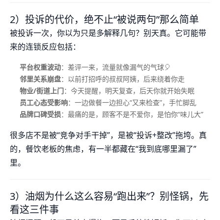
2）投诉的代价，绝不止“被说两句”那么简单
被投诉一次，你以为只是多解释几句？别天真。它可能带
来的连锁反应包括：
平台权重波动
：差评一来，流量就像漏气的气球🎈
邻里关系崩盘
：以前打招呼的叔叔阿姨，后来绕着你走
物业/街道上门
：今天提醒，明天复查，后天你就开始失眠
员工心态受影响
：一边做餐一边担心“又来检查”，手忙脚乱
品牌口碑受损
：最痛的是，顾客不是不爱你，是怕你“味儿大”
很多店不是被“竞争对手干掉”，是被“投诉+整改”拖垮。真
的，餐饮老板的焦虑，有一半都藏在“我到底哪里漏了”
里。
3）油烟为什么这么容易“跑出来”？别怪锅，先
看这三件事