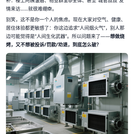
补：楼上阿姨皱眉、物业群里@全体、甚至“城管叔叔”友
情来访……就很难绷🙈。
别笑，这不是你一个人的焦虑。现在大家对空气、健康、
居住体验都更敏感了：你这边追求“人间烟火气”，别人那
边可能觉得是“人间生化武器”。所以问题来了——
想做烧
烤，又不想被投诉/罚款/劝退，到底怎么破？