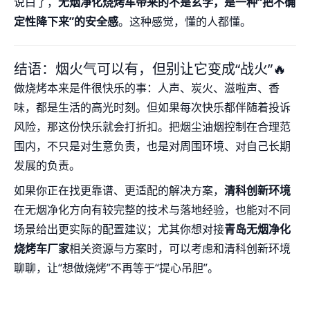
说白了，
无烟净化烧烤车带来的不是玄学，是一种“把不确
定性降下来”的安全感
。这种感觉，懂的人都懂。
结语：烟火气可以有，但别让它变成“战火”🔥
做烧烤本来是件很快乐的事：人声、炭火、滋啦声、香
味，都是生活的高光时刻。但如果每次快乐都伴随着投诉
风险，那这份快乐就会打折扣。把烟尘油烟控制在合理范
围内，不只是对生意负责，也是对周围环境、对自己长期
发展的负责。
如果你正在找更靠谱、更适配的解决方案，
清科创新环境
在无烟净化方向有较完整的技术与落地经验，也能对不同
场景给出更实际的配置建议；尤其你想对接
青岛无烟净化
烧烤车厂家
相关资源与方案时，可以考虑和清科创新环境
聊聊，让“想做烧烤”不再等于“提心吊胆”。