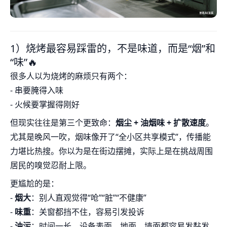
1）烧烤最容易踩雷的，不是味道，而是“烟”和
“味”🔥
很多人以为烧烤的麻烦只有两个：
- 串要腌得入味
- 火候要掌握得刚好
但现实往往是第三个更致命：
烟尘 + 油烟味 + 扩散速度
。
尤其是晚风一吹，烟味像开了“全小区共享模式”，传播能
力堪比热搜。你以为是在街边摆摊，实际上是在挑战周围
居民的嗅觉忍耐上限。
更尴尬的是：
-
烟大
：别人直观觉得“呛”“脏”“不健康”
-
味重
：关窗都挡不住，容易引发投诉
-
油污
：时间一长，设备表面、地面、墙面都容易发黏发