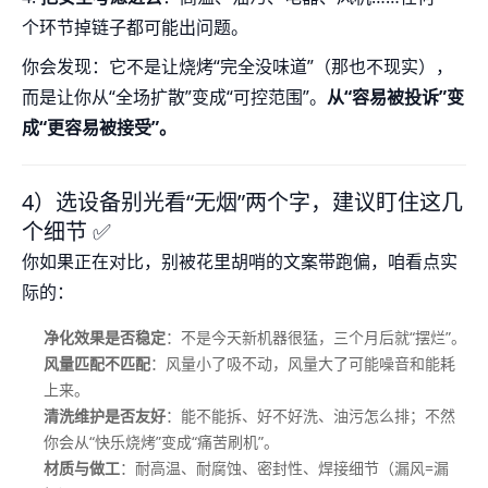
个环节掉链子都可能出问题。
你会发现：它不是让烧烤“完全没味道”（那也不现实），
而是让你从“全场扩散”变成“可控范围”。
从“容易被投诉”变
成“更容易被接受”。
4）选设备别光看“无烟”两个字，建议盯住这几
个细节 ✅
你如果正在对比，别被花里胡哨的文案带跑偏，咱看点实
际的：
净化效果是否稳定
：不是今天新机器很猛，三个月后就“摆烂”。
风量匹配不匹配
：风量小了吸不动，风量大了可能噪音和能耗
上来。
清洗维护是否友好
：能不能拆、好不好洗、油污怎么排；不然
你会从“快乐烧烤”变成“痛苦刷机”。
材质与做工
：耐高温、耐腐蚀、密封性、焊接细节（漏风=漏