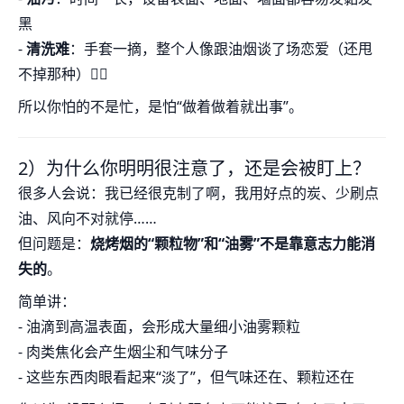
黑
-
清洗难
：手套一摘，整个人像跟油烟谈了场恋爱（还甩
不掉那种）😵‍💫
所以你怕的不是忙，是怕“做着做着就出事”。
2）为什么你明明很注意了，还是会被盯上？
很多人会说：我已经很克制了啊，我用好点的炭、少刷点
油、风向不对就停……
但问题是：
烧烤烟的“颗粒物”和“油雾”不是靠意志力能消
失的
。
简单讲：
- 油滴到高温表面，会形成大量细小油雾颗粒
- 肉类焦化会产生烟尘和气味分子
- 这些东西肉眼看起来“淡了”，但气味还在、颗粒还在