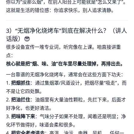
你以为“没那么烟”，在别人阳台上可能就是“怎么又来了”。
这就是生活的错位感：你追求快乐，别人追求清静。
3）“无烟净化烧烤车”到底在解决什么？（讲人
话版）😎
很多设备宣传一堆专业词，听完像在上课。咱直接讲重
点：
核心就是把“烟、味、油”在车里尽量处理掉，再排出去。
一台靠谱的无烟净化烧烤车，通常会在这些方面下功夫：
1.
把烟抓住
：通过集烟罩/风道设计，把烟尽量“吸走”，而
不是让它四处飘。
2.
把油拦住
：油烟里有大量油性颗粒，先拦下来，后面才
好净化，也更好清洁。
3.
把味降下来
：气味分子如果不处理，闻着还是明显；净
化环节做得好，味道会柔和很多。
4.
把安全考虑进去
：高温、油污、电器、风机……任何一